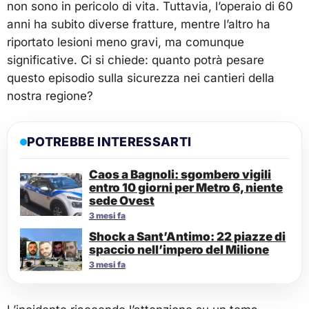
non sono in pericolo di vita. Tuttavia, l’operaio di 60
anni ha subito diverse fratture, mentre l’altro ha
riportato lesioni meno gravi, ma comunque
significative. Ci si chiede: quanto potrà pesare
questo episodio sulla sicurezza nei cantieri della
nostra regione?
POTREBBE INTERESSARTI
Caos a Bagnoli: sgombero vigili
entro 10 giorni per Metro 6, niente
sede Ovest
3 mesi fa
Shock a Sant’Antimo: 22 piazze di
spaccio nell’impero del Milione
3 mesi fa