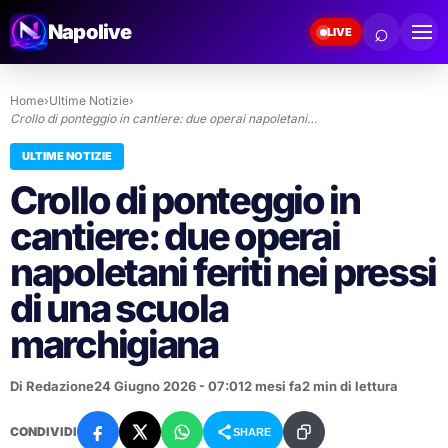
⌕
Napolive
LIVE
Home
›
Ultime Notizie
›
Crollo di ponteggio in cantiere: due operai napoletani…
ULTIME NOTIZIE
Crollo di ponteggio in
cantiere: due operai
napoletani feriti nei pressi
di una scuola
marchigiana
Di Redazione
24 Giugno 2026 - 07:01
2 mesi fa
2 min di lettura
CONDIVIDI
SHARE