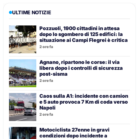
ULTIME NOTIZIE
Pozzuoli, 1900 cittadini in attesa
dopo lo sgombero di 125 edifici: la
situazione ai Campi Flegrei è critica
2 ore fa
Agnano, ripartono le corse: il via
libera dopo i controlli di sicurezza
post-sisma
2 ore fa
Caos sulla A1: incidente con camion
e 5 auto provoca 7 Km di coda verso
Napoli
2 ore fa
Motociclista 27enne in gravi
condizioni dopo incidente a