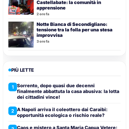
Castellabate: la comunità in
apprensione
2 ore fa
Notte Bianca di Secondigliano:
tensione tra la folla per una stesa
improvvisa
3 ore fa
PIÙ LETTE
Sorrento, dopo quasi due decenni
1
finalmente abbattuta la casa abusiva: la lotta
dei cittadini vince!
A Napoli arriva il coleottero dai Caraibi:
2
opportunità ecologica o rischio reale?
Caos e mistero a Santa Maria Capua Vetere:
3