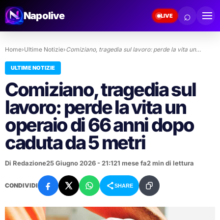
⌕
Napolive
LIVE
Home
›
Ultime Notizie
›
Comiziano, tragedia sul lavoro: perde la vita un…
ULTIME NOTIZIE
Comiziano, tragedia sul
lavoro: perde la vita un
operaio di 66 anni dopo
caduta da 5 metri
Di Redazione
25 Giugno 2026 - 21:12
1 mese fa
2 min di lettura
CONDIVIDI
SHARE