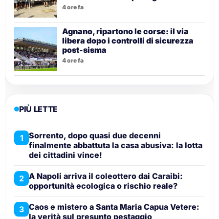
4 ore fa
Agnano, ripartono le corse: il via
libera dopo i controlli di sicurezza
post-sisma
4 ore fa
PIÙ LETTE
Sorrento, dopo quasi due decenni
1
finalmente abbattuta la casa abusiva: la lotta
dei cittadini vince!
A Napoli arriva il coleottero dai Caraibi:
2
opportunità ecologica o rischio reale?
Caos e mistero a Santa Maria Capua Vetere:
3
la verità sul presunto pestaggio