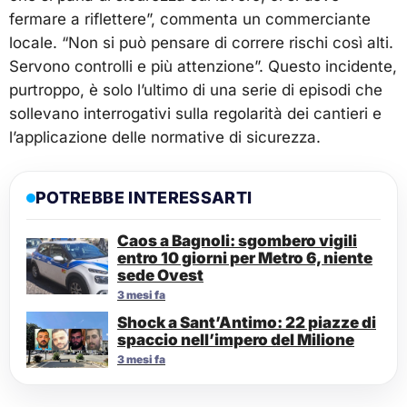
fermare a riflettere”, commenta un commerciante
locale. “Non si può pensare di correre rischi così alti.
Servono controlli e più attenzione”. Questo incidente,
purtroppo, è solo l’ultimo di una serie di episodi che
sollevano interrogativi sulla regolarità dei cantieri e
l’applicazione delle normative di sicurezza.
POTREBBE INTERESSARTI
Caos a Bagnoli: sgombero vigili
entro 10 giorni per Metro 6, niente
sede Ovest
3 mesi fa
Shock a Sant’Antimo: 22 piazze di
spaccio nell’impero del Milione
3 mesi fa