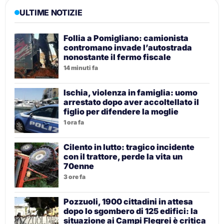
ULTIME NOTIZIE
Follia a Pomigliano: camionista
contromano invade l’autostrada
nonostante il fermo fiscale
14 minuti fa
Ischia, violenza in famiglia: uomo
arrestato dopo aver accoltellato il
figlio per difendere la moglie
1 ora fa
Cilento in lutto: tragico incidente
con il trattore, perde la vita un
70enne
3 ore fa
Pozzuoli, 1900 cittadini in attesa
dopo lo sgombero di 125 edifici: la
situazione ai Campi Flegrei è critica