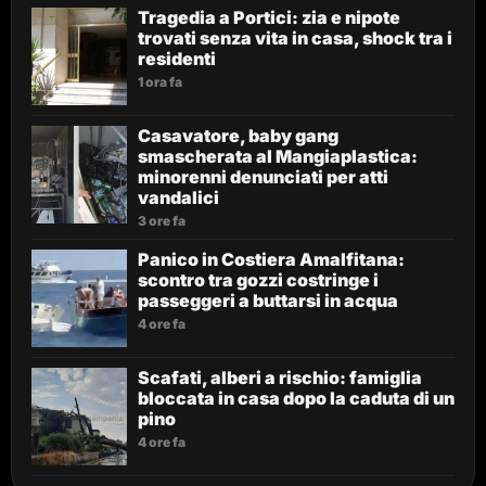
Tragedia a Portici: zia e nipote
trovati senza vita in casa, shock tra i
residenti
1 ora fa
Casavatore, baby gang
smascherata al Mangiaplastica:
minorenni denunciati per atti
vandalici
3 ore fa
Panico in Costiera Amalfitana:
scontro tra gozzi costringe i
passeggeri a buttarsi in acqua
4 ore fa
Scafati, alberi a rischio: famiglia
bloccata in casa dopo la caduta di un
pino
4 ore fa