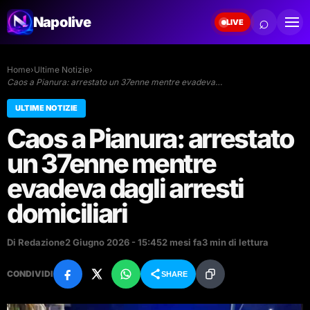
⌕
Napolive
LIVE
Home
›
Ultime Notizie
›
Caos a Pianura: arrestato un 37enne mentre evadeva…
ULTIME NOTIZIE
Caos a Pianura: arrestato
un 37enne mentre
evadeva dagli arresti
domiciliari
Di Redazione
2 Giugno 2026 - 15:45
2 mesi fa
3 min di lettura
CONDIVIDI
SHARE