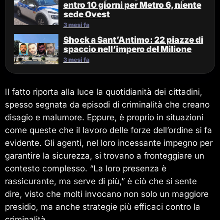
entro 10 giorni per Metro 6, niente
sede Ovest
3 mesi fa
Shock a Sant’Antimo: 22 piazze di
spaccio nell’impero del Milione
3 mesi fa
Il fatto riporta alla luce la quotidianità dei cittadini,
spesso segnata da episodi di criminalità che creano
disagio e malumore. Eppure, è proprio in situazioni
come queste che il lavoro delle forze dell’ordine si fa
evidente. Gli agenti, nel loro incessante impegno per
garantire la sicurezza, si trovano a fronteggiare un
contesto complesso. “La loro presenza è
rassicurante, ma serve di più,” è ciò che si sente
dire, visto che molti invocano non solo un maggiore
presidio, ma anche strategie più efficaci contro la
criminalità.