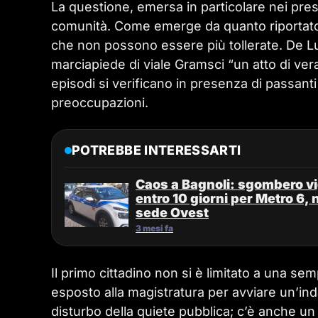
La questione, emersa in particolare nei pres
comunità. Come emerge da quanto riportato 
che non possono essere più tollerate. De Luca
marciapiede di viale Gramsci “un atto di ver
episodi si verificano in presenza di passant
preoccupazioni.
POTREBBE INTERESSARTI
Caos a Bagnoli: sgombero vig
entro 10 giorni per Metro 6, 
sede Ovest
3 mesi fa
Il primo cittadino non si è limitato a una se
esposto alla magistratura per avviare un’in
disturbo della quiete pubblica; c’è anche u