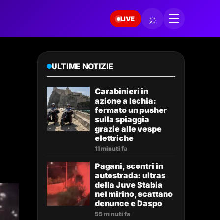
⌕
LIVE
ULTIME NOTIZIE
Carabinieri in
azione a Ischia:
fermato un pusher
sulla spiaggia
grazie alle vespe
elettriche
11 minuti fa
Pagani, scontri in
autostrada: ultras
della Juve Stabia
nel mirino, scattano
denunce e Daspo
55 minuti fa