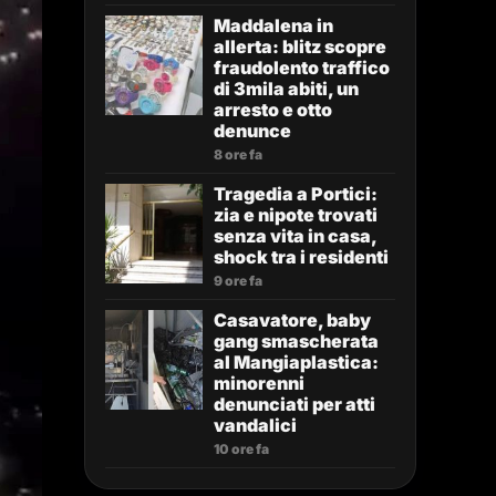
Maddalena in
allerta: blitz scopre
fraudolento traffico
di 3mila abiti, un
arresto e otto
denunce
8 ore fa
Tragedia a Portici:
zia e nipote trovati
senza vita in casa,
shock tra i residenti
9 ore fa
Casavatore, baby
gang smascherata
al Mangiaplastica:
minorenni
denunciati per atti
vandalici
10 ore fa