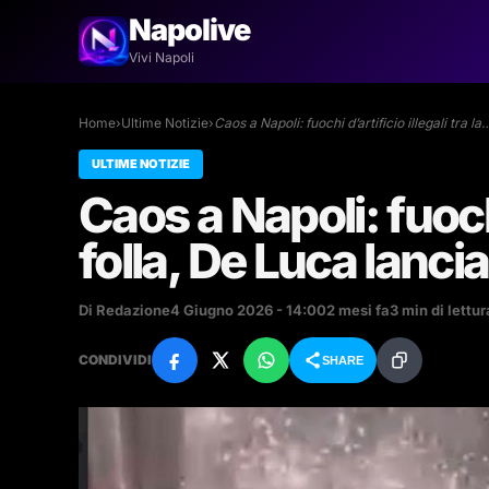
Napolive
Vivi Napoli
Home
›
Ultime Notizie
›
Caos a Napoli: fuochi d’artificio illegali tra la
ULTIME NOTIZIE
Caos a Napoli: fuochi 
folla, De Luca lancia 
Di Redazione
4 Giugno 2026 - 14:00
2 mesi fa
3 min di lettur
CONDIVIDI
SHARE