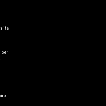
o
si fa
i per
,
nire