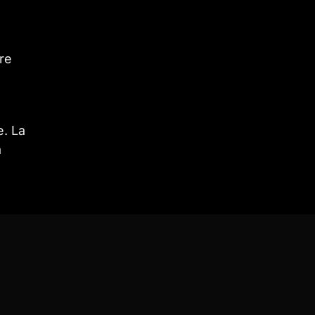
ere
e. La
a