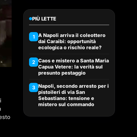
PIÙ LETTE
A Napoli arriva il coleottero
1
dai Caraibi: opportunità
ecologica o rischio reale?
Caos e mistero a Santa Maria
2
Capua Vetere: la verità sul
presunto pestaggio
Napoli, secondo arresto per i
3
pistoileri di via San
Sebastiano: tensione e
i
mistero sul commando
n
esto