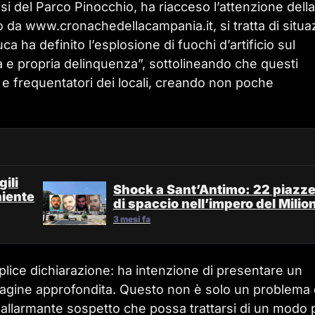
si del Parco Pinocchio, ha riacceso l’attenzione della
da www.cronachedellacampania.it, si tratta di situaz
 ha definito l’esplosione di fuochi d’artificio sul
a e propria delinquenza”, sottolineando che questi
i e frequentatori dei locali, creando non poche
ili
Shock a Sant’Antimo: 22 piazz
niente
di spaccio nell’impero del Milio
3 mesi fa
mplice dichiarazione: ha intenzione di presentare un
dagine approfondita. Questo non è solo un problema 
n allarmante sospetto che possa trattarsi di un modo 