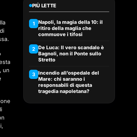
PIÙ LETTE
Napoli, la magia della 10: il
lla
1
ritiro della maglia che
di
commuove i tifosi
ssa.
De Luca: Il vero scandalo è
2
o
Bagnoli, non il Ponte sullo
Stretto
uesta
, un
Incendio all’ospedale del
3
e
Mare: chi saranno i
responsabili di questa
tragedia napoletana?
ione
i
on
i,