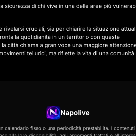
a sicurezza di chi vive in una delle aree più vulnerabi
velarsi cruciali, sia per chiarire la situazione attua
onta la quotidianità in un territorio con queste
e la città chiama a gran voce una maggiore attenzione
vimenti tellurici, ma riflette la vita di una comunità
Napolive
 calendario fisso o una periodicità prestabilita. I contenut
ase alla loro disponibilità, agli argomenti trattati e all’int