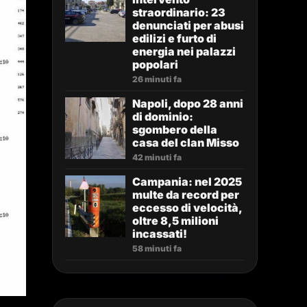
straordinario: 23
denunciati per abusi
edilizi e furto di
energia nei palazzi
popolari
26 minuti fa
Napoli, dopo 28 anni
di dominio:
sgombero della
casa del clan Misso
42 minuti fa
Campania: nel 2025
multe da record per
eccesso di velocità,
oltre 8,5 milioni
incassati!
58 minuti fa