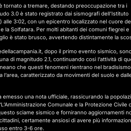
ei è tornato a tremare, destando preoccupazione tra i
do 3.0 è stato registrato dai sismografi dell’Istituto
 alle 3:02, con un epicentro localizzato nel cuore de
la Solfatara. Per molti abitanti dei comuni flegrei e 
sveglio è stato brusco, avvertendo distintamente la sco
ellacampania.it, dopo il primo evento sismico, son
una di magnitudo 2.1, continuando così l’attività di q
lineano che questi fenomeni rientrano nel bradisismo
’area, caratterizzato da movimenti del suolo e dall
a emesso una nota ufficiale, rassicurando la popolaz
 “L’Amministrazione Comunale e la Protezione Civile d
 questo sciame sismico e forniranno aggiornamenti n
 cittadini, certamente ansiosi di avere più informazion
uso entro 3-6 ore.