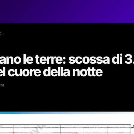
.0…
no le terre: scossa di 3
el cuore della notte
ura