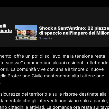
ili
Shock a Sant’Antimo: 22 piazz
niente
di spaccio nell’impero del Milio
3 mesi fa
nto, offre un po’ di sollievo, ma la tensione resta
erte scosse” commentano alcuni residenti, riflettendo
rni. La comunità vive con ansia il timore di nuove
 della Protezione Civile mantengono alta l’attenzione
.
icurezza del territorio e sulle risorse destinate alla
damentale che gli interventi non siano solo a parole
o cittadini e attivisti. La domanda ora resta sul tavo