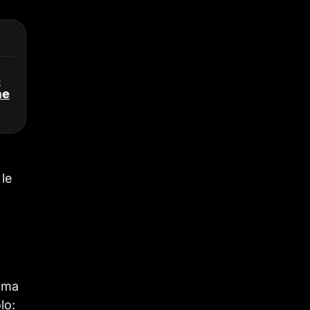
e
ne
 le
, ma
lo: