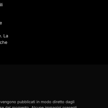
li
le
. La
 che
i vengono pubblicati in modo diretto dagli
eresse del momento. Alcune immagini presenti