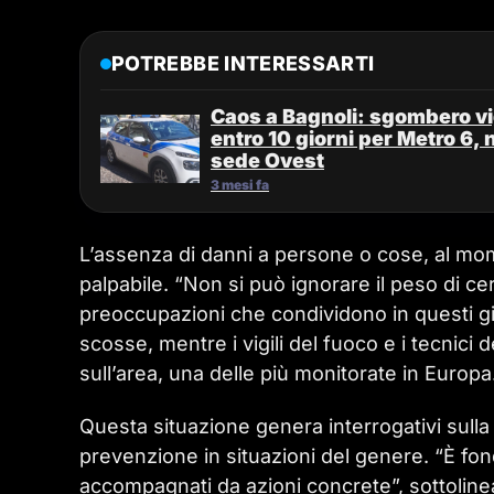
POTREBBE INTERESSARTI
Caos a Bagnoli: sgombero vig
entro 10 giorni per Metro 6, 
sede Ovest
3 mesi fa
L’assenza di danni a persone o cose, al mome
palpabile. “Non si può ignorare il peso di c
preoccupazioni che condividono in questi gio
scosse, mentre i vigili del fuoco e i tecnici
sull’area, una delle più monitorate in Europa
Questa situazione genera interrogativi sulla s
prevenzione in situazioni del genere. “È fon
accompagnati da azioni concrete”, sottolinean