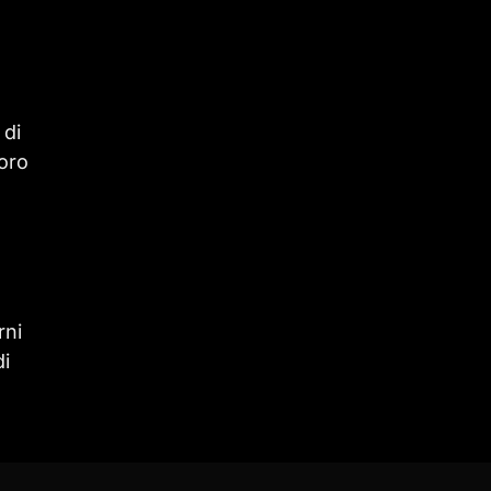
 di
loro
rni
di