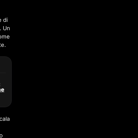
 di
. Un
come
te.
e
ne
cala
to