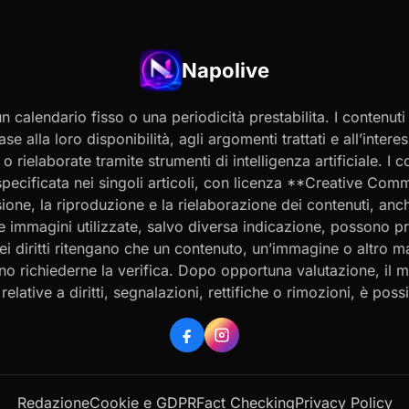
Napolive
 calendario fisso o una periodicità prestabilita. I contenut
ase alla loro disponibilità, agli argomenti trattati e all’int
 rielaborate tramite strumenti di intelligenza artificiale. I 
 specificata nei singoli articoli, con licenza **Creative C
ione, la riproduzione e la rielaborazione dei contenuti, an
 Le immagini utilizzate, salvo diversa indicazione, possono p
ei diritti ritengano che un contenuto, un’immagine o altro mat
ssono richiederne la verifica. Dopo opportuna valutazione, il 
ative a diritti, segnalazioni, rettifiche o rimozioni, è possibi
Redazione
Cookie e GDPR
Fact Checking
Privacy Policy