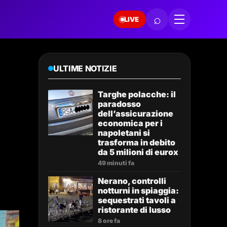
⌕
LIVE
ULTIME NOTIZIE
Targhe polacche: il
paradosso
dell’assicurazione
economica per i
napoletani si
trasforma in debito
da 5 milioni di eurox
49 minuti fa
Nerano, controlli
notturni in spiaggia:
sequestrati tavoli a
ristorante di lusso
8 ore fa