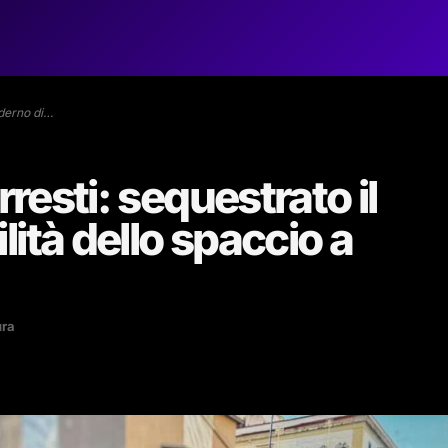
aderno di…
rresti: sequestrato il
ità dello spaccio a
ura