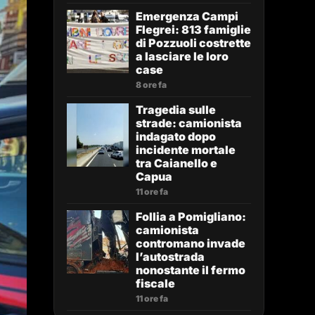
Emergenza Campi
Flegrei: 813 famiglie
di Pozzuoli costrette
a lasciare le loro
case
8 ore fa
Tragedia sulle
strade: camionista
indagato dopo
incidente mortale
tra Caianello e
Capua
11 ore fa
Follia a Pomigliano:
camionista
contromano invade
l’autostrada
nonostante il fermo
fiscale
11 ore fa