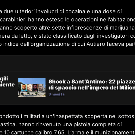
 a due ulteriori involucri di cocaina e una dose di
carabinieri hanno esteso le operazioni nell’abitazione
 hanno scoperto altre sette infiorescenze di marijuana
a da letto, è stato classificato dagli investigatori 
aro indice dell’organizzazione di cui Autiero faceva par
ili
Shock a Sant’Antimo: 22 piazz
niente
di spaccio nell’impero del Milio
3 mesi fa
ondotto i militari a un’inaspettata scoperta nel sottos
plastica, hanno rinvenuto una pistola completa di
e 10 cartucce calibro 7,65. L’arma e il munizionamen