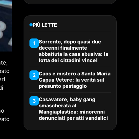
PIÙ LETTE
Sorrento, dopo quasi due
1
decenni finalmente
abbattuta la casa abusiva: la
lotta dei cittadini vince!
nte,
esto
Caos e mistero a Santa Maria
2
ri
Capua Vetere: la verità sul
presunto pestaggio
di
Casavatore, baby gang
3
smascherata al
no
Mangiaplastica: minorenni
denunciati per atti vandalici
vato