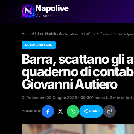
Napolive
Vivi Napoli
Home
›
Ultime Notizie
›
Barra, scattano gli arresti: sequestrato il qu
ULTIME NOTIZIE
Barra, scattano gli a
quaderno di contabil
Giovanni Autiero
Di Redazione
28 Giugno 2026 - 09:30
1 mese fa
2 min di lett
CONDIVIDI
SHARE