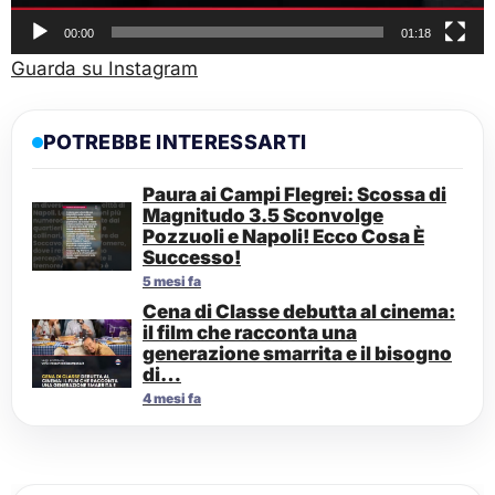
00:00
01:18
Guarda su Instagram
POTREBBE INTERESSARTI
Paura ai Campi Flegrei: Scossa di
Magnitudo 3.5 Sconvolge
Pozzuoli e Napoli! Ecco Cosa È
Successo!
5 mesi fa
Cena di Classe debutta al cinema:
il film che racconta una
generazione smarrita e il bisogno
di…
4 mesi fa