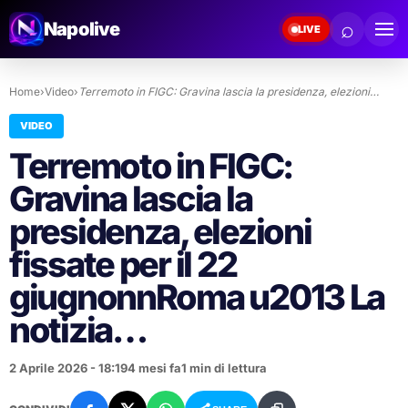
⌕
Napolive
LIVE
Home
›
Video
›
Terremoto in FIGC: Gravina lascia la presidenza, elezioni…
VIDEO
Terremoto in FIGC:
Gravina lascia la
presidenza, elezioni
fissate per il 22
giugnonnRoma u2013 La
notizia…
2 Aprile 2026 - 18:19
4 mesi fa
1 min di lettura