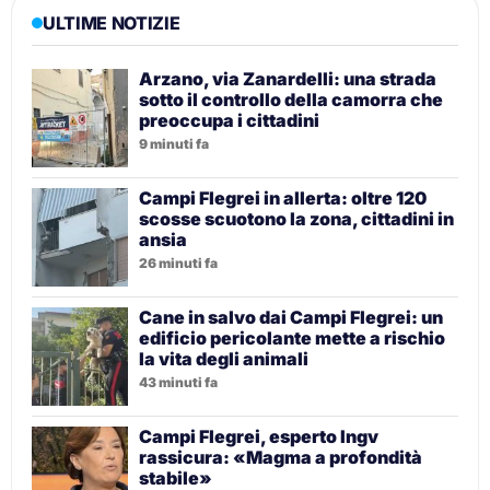
ULTIME NOTIZIE
Arzano, via Zanardelli: una strada
sotto il controllo della camorra che
preoccupa i cittadini
9 minuti fa
Campi Flegrei in allerta: oltre 120
scosse scuotono la zona, cittadini in
ansia
26 minuti fa
Cane in salvo dai Campi Flegrei: un
edificio pericolante mette a rischio
la vita degli animali
43 minuti fa
Campi Flegrei, esperto Ingv
rassicura: «Magma a profondità
stabile»