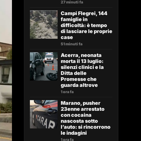
27 minuti fa
Campi Flegrei, 144
famiglie in
difficoltà: è tempo
di lasciare le proprie
case
51 minuti fa
Acerra, neonata
morta il 13 luglio:
silenzi clinici e la
Ditta delle
Promesse che
guarda altrove
1 ora fa
Marano, pusher
23enne arrestato
con cocaina
nascosta sotto
l’auto: si rincorrono
le indagini
1 ora fa