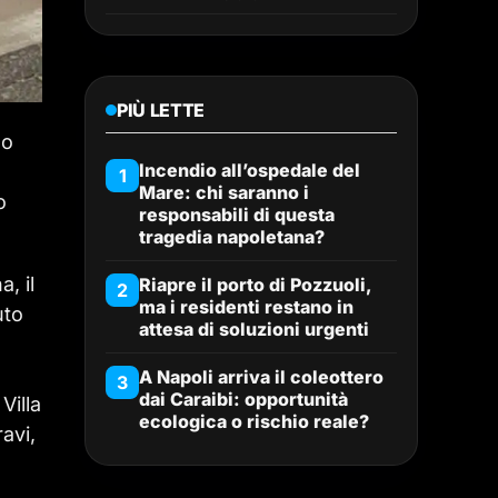
PIÙ LETTE
do
Incendio all’ospedale del
1
Mare: chi saranno i
o
responsabili di questa
tragedia napoletana?
, il
Riapre il porto di Pozzuoli,
2
ma i residenti restano in
uto
attesa di soluzioni urgenti
A Napoli arriva il coleottero
3
dai Caraibi: opportunità
Villa
ecologica o rischio reale?
avi,