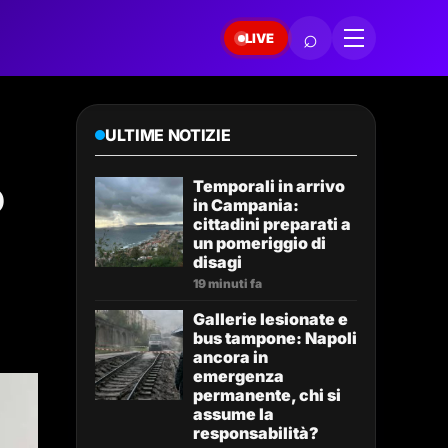
⌕
LIVE
ULTIME NOTIZIE
o
Temporali in arrivo
in Campania:
cittadini preparati a
un pomeriggio di
disagi
19 minuti fa
Gallerie lesionate e
bus tampone: Napoli
ancora in
emergenza
permanente, chi si
assume la
responsabilità?