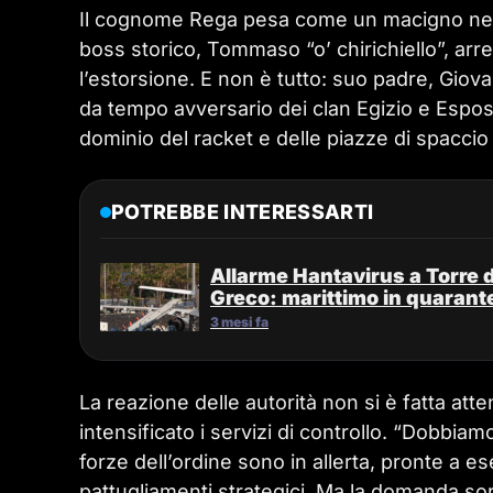
Il cognome Rega pesa come un macigno nelle 
boss storico, Tommaso “o’ chirichiello”, arr
l’estorsione. E non è tutto: suo padre, Giovan
da tempo avversario dei clan Egizio e Espos
dominio del racket e delle piazze di spaccio
POTREBBE INTERESSARTI
Allarme Hantavirus a Torre 
Greco: marittimo in quarant
3 mesi fa
La reazione delle autorità non si è fatta atte
intensificato i servizi di controllo. “Dobbiam
forze dell’ordine sono in allerta, pronte a es
pattugliamenti strategici. Ma la domanda so