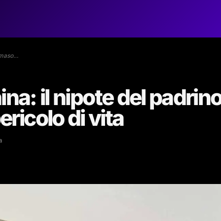
ommaso…
ina: il nipote del padrin
icolo di vita
a