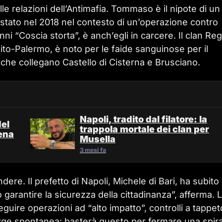
relazioni dell’Antimafia. Tommaso è il nipote di un
estato nel 2018 nel contesto di un’operazione contro
ni “Coscia storta”, è anch’egli in carcere. Il clan Reg
ito-Palermo, è noto per le faide sanguinose per il
 che collegano Castello di Cisterna e Brusciano.
Napoli, tradito dal filatore: la
del
trappola mortale dei clan per
ena
Musella
3 mesi fa
ndere. Il prefetto di Napoli, Michele di Bari, ha subito
o garantire la sicurezza della cittadinanza”, afferma. 
eguire operazioni ad “alto impatto”, controlli a tappet
rge spontanea: basterà questo per fermare una spira