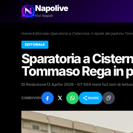
Napolive
Vivi Napoli
Home
›
Editoriale
›
Sparatoria a Cisternina: il nipote del padrino T
EDITORIALE
Sparatoria a Cistern
Tommaso Rega in per
Di Redazione
12 Aprile 2026 - 07:50
4 mesi fa
2 min di lettur
CONDIVIDI
SHARE