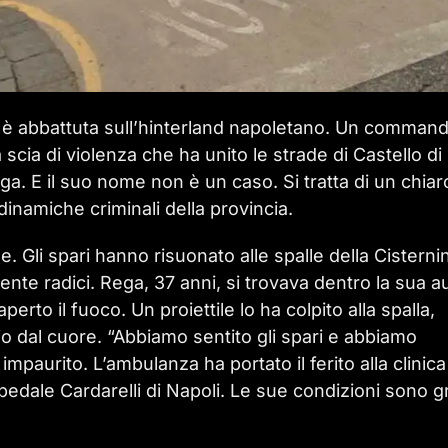
si è abbattuta sull’hinterland napoletano. Un comman
cia di violenza che ha unito le strade di Castello di
a. E il suo nome non è un caso. Si tratta di un chiar
 dinamiche criminali della provincia.
e. Gli spari hanno risuonato alle spalle della Cisternina
nte radici. Rega, 37 anni, si trovava dentro la sua a
erto il fuoco. Un proiettile lo ha colpito alla spalla,
o dal cuore. “Abbiamo sentito gli spari e abbiamo
paurito. L’ambulanza ha portato il ferito alla clinica 
pedale Cardarelli di Napoli. Le sue condizioni sono gr