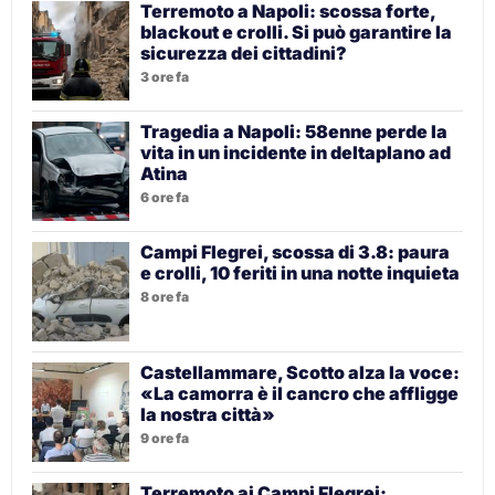
Terremoto a Napoli: scossa forte,
blackout e crolli. Si può garantire la
sicurezza dei cittadini?
3 ore fa
Tragedia a Napoli: 58enne perde la
vita in un incidente in deltaplano ad
Atina
6 ore fa
Campi Flegrei, scossa di 3.8: paura
e crolli, 10 feriti in una notte inquieta
8 ore fa
Castellammare, Scotto alza la voce:
«La camorra è il cancro che affligge
la nostra città»
9 ore fa
Terremoto ai Campi Flegrei: