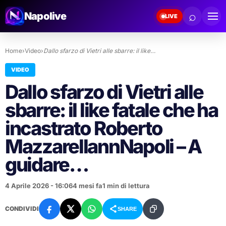
⌕
Napolive
LIVE
Home
›
Video
›
Dallo sfarzo di Vietri alle sbarre: il like…
VIDEO
Dallo sfarzo di Vietri alle
sbarre: il like fatale che ha
incastrato Roberto
MazzarellannNapoli – A
guidare…
4 Aprile 2026 - 16:06
4 mesi fa
1 min di lettura
CONDIVIDI
SHARE