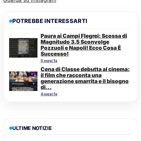
Guarda su Instagram
POTREBBE INTERESSARTI
Paura ai Campi Flegrei: Scossa di
Magnitudo 3.5 Sconvolge
Pozzuoli e Napoli! Ecco Cosa È
Successo!
5 mesi fa
Cena di Classe debutta al cinema:
il film che racconta una
generazione smarrita e il bisogno
di…
4 mesi fa
ULTIME NOTIZIE