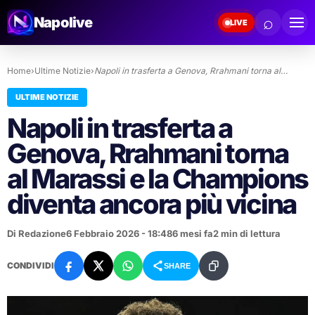
⌕
Napolive
LIVE
Home
›
Ultime Notizie
›
Napoli in trasferta a Genova, Rrahmani torna al…
ULTIME NOTIZIE
Napoli in trasferta a
Genova, Rrahmani torna
al Marassi e la Champions
diventa ancora più vicina
Di Redazione
6 Febbraio 2026 - 18:48
6 mesi fa
2 min di lettura
CONDIVIDI
SHARE