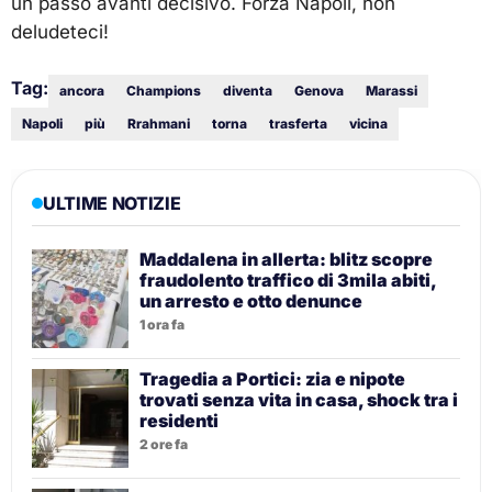
un passo avanti decisivo. Forza Napoli, non
deludeteci!
Tag:
ancora
Champions
diventa
Genova
Marassi
Napoli
più
Rrahmani
torna
trasferta
vicina
ULTIME NOTIZIE
Maddalena in allerta: blitz scopre
fraudolento traffico di 3mila abiti,
un arresto e otto denunce
1 ora fa
Tragedia a Portici: zia e nipote
trovati senza vita in casa, shock tra i
residenti
2 ore fa