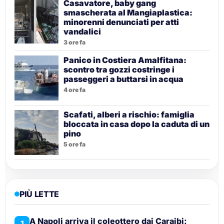
Casavatore, baby gang
smascherata al Mangiaplastica:
minorenni denunciati per atti
vandalici
3 ore fa
Panico in Costiera Amalfitana:
scontro tra gozzi costringe i
passeggeri a buttarsi in acqua
4 ore fa
Scafati, alberi a rischio: famiglia
bloccata in casa dopo la caduta di un
pino
5 ore fa
PIÙ LETTE
A Napoli arriva il coleottero dai Caraibi:
1