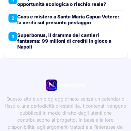
opportunità ecologica o rischio reale?
Caos e mistero a Santa Maria Capua Vetere:
2
la verità sul presunto pestaggio
Superbonus, il dramma dei cantieri
3
fantasma: 99 milioni di crediti in gioco a
Napoli
Napolive
Questo sito è un blog aggiornato senza un calendario
fisso o una periodicità prestabilita. I contenuti vengono
pubblicati in modo diretto dagli utenti che
contribuiscono al progetto, in base alla loro
disponibilità, agli argomenti trattati e all’interesse del