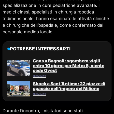
specializzazione in cure pediatriche avanzate. I
medici cinesi, specialisti in chirurgia robotica
tridimensionale, hanno esaminato le attività cliniche
e chirurgiche dell’ospedale, come confermato dal
personale medico locale.
POTREBBE INTERESSARTI
Caos a Bagnoli: sgombero vigili
entro 10 giorni per Metro 6, niente
sede Ovest
3 mesi fa
Shock a Sant’Antimo: 22 piazze di
spaccio nell’impero del Milione
3 mesi fa
Durante l’incontro, i visitatori sono stati