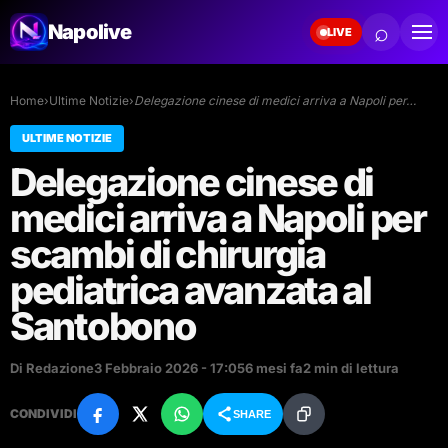
⌕
Napolive
LIVE
Home
›
Ultime Notizie
›
Delegazione cinese di medici arriva a Napoli per…
ULTIME NOTIZIE
Delegazione cinese di
medici arriva a Napoli per
scambi di chirurgia
pediatrica avanzata al
Santobono
Di Redazione
3 Febbraio 2026 - 17:05
6 mesi fa
2 min di lettura
CONDIVIDI
SHARE