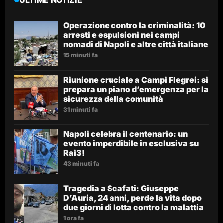
ULTIME NOTIZIE
Operazione contro la criminalità: 10
arresti e espulsioni nei campi
nomadi di Napoli e altre città italiane
15 minuti fa
Riunione cruciale a Campi Flegrei: si
prepara un piano d’emergenza per la
sicurezza della comunità
31 minuti fa
Napoli celebra il centenario: un
evento imperdibile in esclusiva su
Rai3!
43 minuti fa
Tragedia a Scafati: Giuseppe
D’Auria, 24 anni, perde la vita dopo
due giorni di lotta contro la malattia
1 ora fa