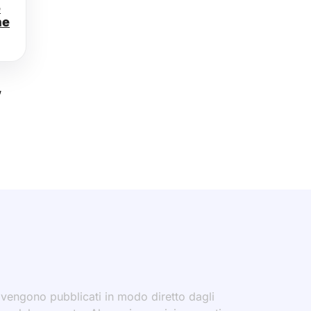
e
ne
,
i vengono pubblicati in modo diretto dagli