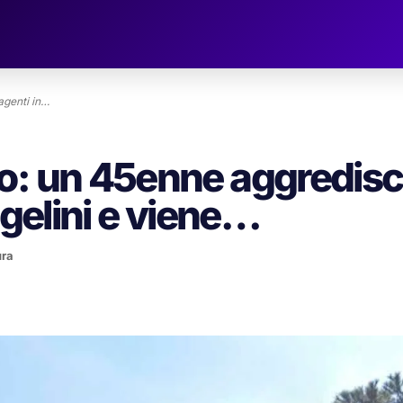
agenti in…
o: un 45enne aggredis
ngelini e viene…
ura