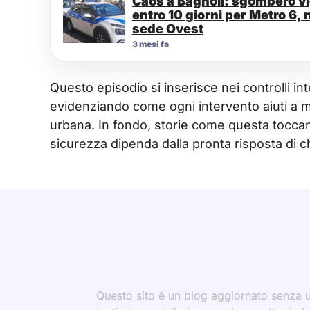
Caos a Bagnoli: sgombero vig
entro 10 giorni per Metro 6, 
sede Ovest
3 mesi fa
Questo episodio si inserisce nei controlli int
evidenziando come ogni intervento aiuti a m
urbana. In fondo, storie come questa toccano
sicurezza dipenda dalla pronta risposta di c
Questo sito è un blog aggiornato senza un