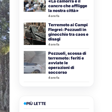
«La camorra è il
cancro che affligge
la nostra città»
4 ore fa
Terremoto ai Campi
Flegrei: Pozzuoli in
ginocchio tra caos e
disagi
4 ore fa
Pozzuoli, scossa di
terremoto: feriti e
avviate le
operazioni di
soccorso
4 ore fa
PIÙ LETTE