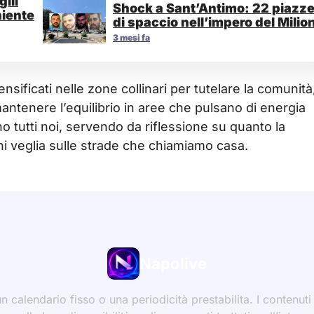
ili
Shock a Sant’Antimo: 22 piazz
niente
di spaccio nell’impero del Milio
3 mesi fa
ensificati nelle zone collinari per tutelare la comunità
antenere l’equilibrio in aree che pulsano di energia
 tutti noi, servendo da riflessione su quanto la
hi veglia sulle strade che chiamiamo casa.
Napolive
 calendario fisso o una periodicità prestabilita. I contenut