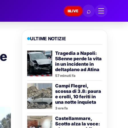
⌕
LIVE
ULTIME NOTIZIE
ce
Tragedia a Napoli:
58enne perde la vita
in un incidente in
deltaplano ad Atina
57 minuti fa
Campi Flegrei,
scossa di 3.8: paura
e crolli, 10 feriti in
una notte inquieta
3 ore fa
Castellammare,
Scotto alza la voce: