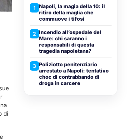
Napoli, la magia della 10: il
1
ritiro della maglia che
commuove i tifosi
Incendio all’ospedale del
2
Mare: chi saranno i
responsabili di questa
tragedia napoletana?
Poliziotto penitenziario
3
arrestato a Napoli: tentativo
choc di contrabbando di
droga in carcere
 sue
r
ena
o di
te