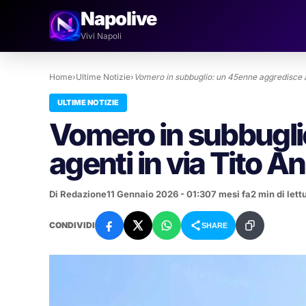
Napolive
Vivi Napoli
Home
›
Ultime Notizie
›
Vomero in subbuglio: un 45enne aggredisce 
ULTIME NOTIZIE
Vomero in subbugli
agenti in via Tito A
Di Redazione
11 Gennaio 2026 - 01:30
7 mesi fa
2 min di lett
CONDIVIDI
SHARE