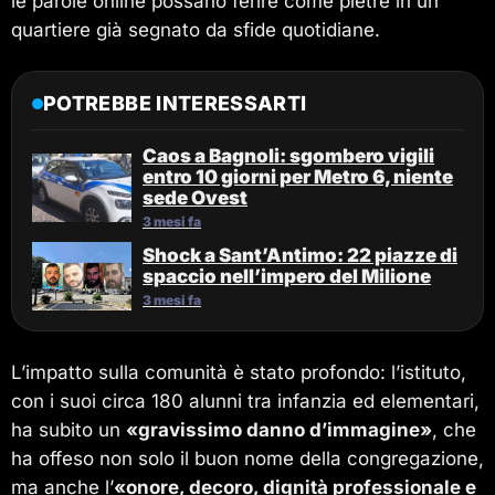
le parole online possano ferire come pietre in un
quartiere già segnato da sfide quotidiane.
POTREBBE INTERESSARTI
Caos a Bagnoli: sgombero vigili
entro 10 giorni per Metro 6, niente
sede Ovest
3 mesi fa
Shock a Sant’Antimo: 22 piazze di
spaccio nell’impero del Milione
3 mesi fa
L’impatto sulla comunità è stato profondo: l’istituto,
con i suoi circa 180 alunni tra infanzia ed elementari,
ha subito un
«gravissimo danno d’immagine»
, che
ha offeso non solo il buon nome della congregazione,
ma anche l’
«onore, decoro, dignità professionale e