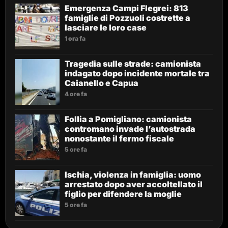
Emergenza Campi Flegrei: 813
famiglie di Pozzuoli costrette a
lasciare le loro case
1 ora fa
Tragedia sulle strade: camionista
indagato dopo incidente mortale tra
Caianello e Capua
4 ore fa
Follia a Pomigliano: camionista
contromano invade l’autostrada
nonostante il fermo fiscale
5 ore fa
Ischia, violenza in famiglia: uomo
arrestato dopo aver accoltellato il
figlio per difendere la moglie
5 ore fa