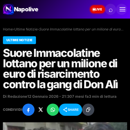
⌕
Napolive
LIVE
Home
›
Ultime Notizie
›
Suore Immacolatine lottano per un milione di euro…
ULTIME NOTIZIE
Suore Immacolatine
lottano per un milione di
euro di risarcimento
contro la gang di Don Alì
Di Redazione
12 Gennaio 2026 - 21:30
7 mesi fa
3 min di lettura
CONDIVIDI
SHARE