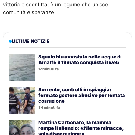
vittoria o sconfitta; è un legame che unisce
comunità e speranze.
ULTIME NOTIZIE
Squalo blu avvistato nelle acque di
Amalfi: il filmato conquista il web
17 minuti fa
Sorrento, controlli in spiaggia:
fermato gestore abusivo per tentata
corruzione
34 minuti fa
Martina Carbonaro, la mamma
rompe il silenzio: «Niente minacce,
solo disperazione»