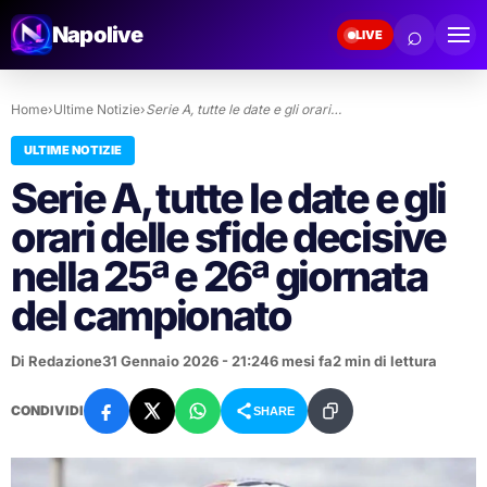
⌕
Napolive
LIVE
Home
›
Ultime Notizie
›
Serie A, tutte le date e gli orari…
ULTIME NOTIZIE
Serie A, tutte le date e gli
orari delle sfide decisive
nella 25ª e 26ª giornata
del campionato
Di Redazione
31 Gennaio 2026 - 21:24
6 mesi fa
2 min di lettura
CONDIVIDI
SHARE