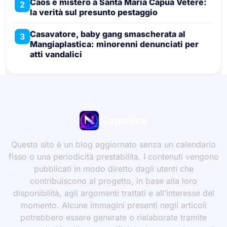
Caos e mistero a Santa Maria Capua Vetere:
2
la verità sul presunto pestaggio
Casavatore, baby gang smascherata al
3
Mangiaplastica: minorenni denunciati per
atti vandalici
Napolive
Questo sito è un blog aggiornato senza un calendario
fisso o una periodicità prestabilita. I contenuti vengono
pubblicati in modo diretto dagli utenti che
contribuiscono al progetto, in base alla loro
disponibilità, agli argomenti trattati e all’interesse del
momento. Alcune immagini presenti negli articoli
potrebbero essere generate o rielaborate tramite