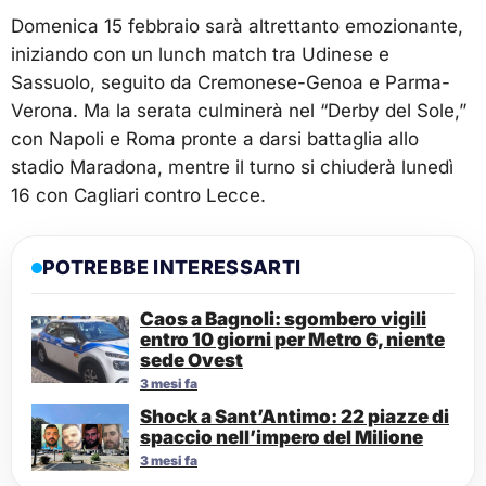
Domenica 15 febbraio sarà altrettanto emozionante,
iniziando con un lunch match tra Udinese e
Sassuolo, seguito da Cremonese-Genoa e Parma-
Verona. Ma la serata culminerà nel “Derby del Sole,”
con Napoli e Roma pronte a darsi battaglia allo
stadio Maradona, mentre il turno si chiuderà lunedì
16 con Cagliari contro Lecce.
POTREBBE INTERESSARTI
Caos a Bagnoli: sgombero vigili
entro 10 giorni per Metro 6, niente
sede Ovest
3 mesi fa
Shock a Sant’Antimo: 22 piazze di
spaccio nell’impero del Milione
3 mesi fa