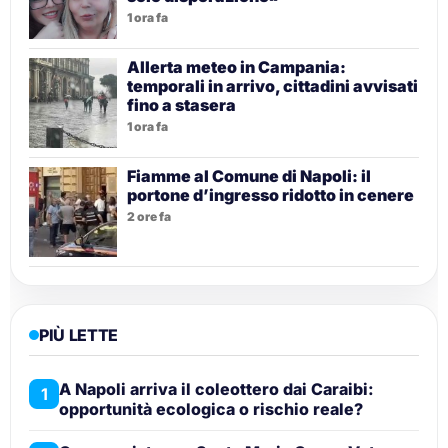
1 ora fa
Allerta meteo in Campania:
temporali in arrivo, cittadini avvisati
fino a stasera
1 ora fa
Fiamme al Comune di Napoli: il
portone d’ingresso ridotto in cenere
2 ore fa
PIÙ LETTE
A Napoli arriva il coleottero dai Caraibi:
1
opportunità ecologica o rischio reale?