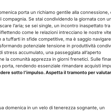
 domenica porta un richiamo gentile alla connessione,
o di compagnia. Se stai condividendo la giornata con u
are l’aria; se sei single, un incontro inaspettato tra
riflettendo come le relazioni intrecciano le nostre vit
ge a tuffarti in sfide competitive, ma è saggio navigar
trasformando potenziale tensione in produttività condiv
o di stress accumulato, una passeggiata all’aperto
 la comunità apprezza in giorni frenetici. Sulle fina
 porta, rendendo essenziale rimandare acquisti impu
dere sotto l’impulso. Aspetta il tramonto per valuta
tua domenica in un velo di tenerezza sognante, un