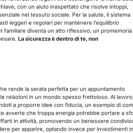
chiave, con un aiuto inaspettato che risolve intoppi,
nziale nel tessuto sociale. Per la salute, il sistema
i leggeri e regolari per mantenere l’equilibrio
et familiare diventa un atto riflessivo, un promemoria
pesare.
La sicurezza è dentro di te, non
che rende la serata perfetta per un appuntamento
e relazioni in un mondo spesso frettoloso. Al lavoro, 
andoti a proporre idee con fiducia, un esempio di co
salute avverte che troppa energia potrebbe portare a sfo
uffarti in attività, promovendo un benessere condivis
ndere per apparire, optando invece per investimenti i