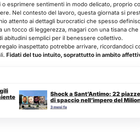
 o esprimere sentimenti in modo delicato, proprio 
iere. Nel contesto del lavoro, questa giornata si pres
io attento ai dettagli burocratici che spesso defini
ita a un tocco di leggerezza, magari con una tisana che
i abitudini semplici per il benessere collettivo.
o regalo inaspettato potrebbe arrivare, ricordandoci 
li.
Fidati del tuo intuito, soprattutto in ambito affetti
ili
Shock a Sant’Antimo: 22 piazz
niente
di spaccio nell’impero del Milio
3 mesi fa