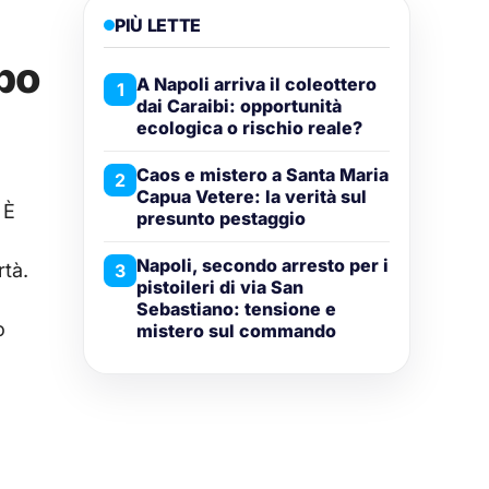
PIÙ LETTE
opo
A Napoli arriva il coleottero
1
dai Caraibi: opportunità
ecologica o rischio reale?
Caos e mistero a Santa Maria
2
Capua Vetere: la verità sul
 È
presunto pestaggio
Napoli, secondo arresto per i
rtà.
3
pistoileri di via San
Sebastiano: tensione e
o
mistero sul commando