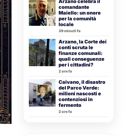
Arzano celebra il
comandante
Maiello: un onore
per la comunità
locale
39 minuti fa
Arzano, la Corte dei
conti scruta le
finanze comunali:
quali conseguenze
per i cittadini?
2 ore fa
Caivano, il disastro
del Parco Verde:
milioni nascosti e
contenziosi in
fermento
2 ore fa