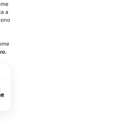
come
ta a
scono
come
vo.
e
ne