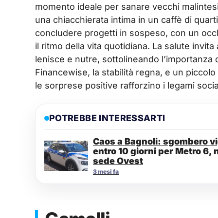
momento ideale per sanare vecchi malintesi
una chiacchierata intima in un caffè di quart
concludere progetti in sospeso, con un occh
il ritmo della vita quotidiana. La salute inv
lenisce e nutre, sottolineando l’importanza d
Financewise, la stabilità regna, e un piccol
le sorprese positive rafforzino i legami socia
POTREBBE INTERESSARTI
Caos a Bagnoli: sgombero vig
entro 10 giorni per Metro 6, 
sede Ovest
3 mesi fa