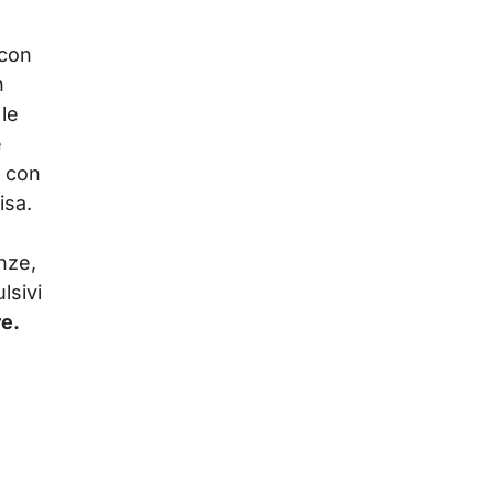
 con
n
 le
e
e con
isa.
nze,
lsivi
re.