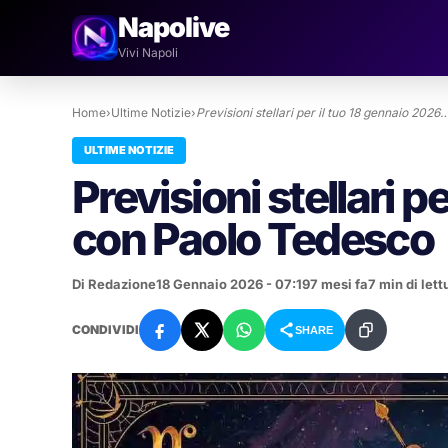
Napolive
Vivi Napoli
Home
›
Ultime Notizie
›
Previsioni stellari per il tuo 18 gennaio 2026
ULTIME NOTIZIE
Previsioni stellari p
con Paolo Tedesco
Di Redazione
18 Gennaio 2026 - 07:19
7 mesi fa
7 min di lett
CONDIVIDI
SHARE