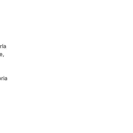
rla
e,
oria