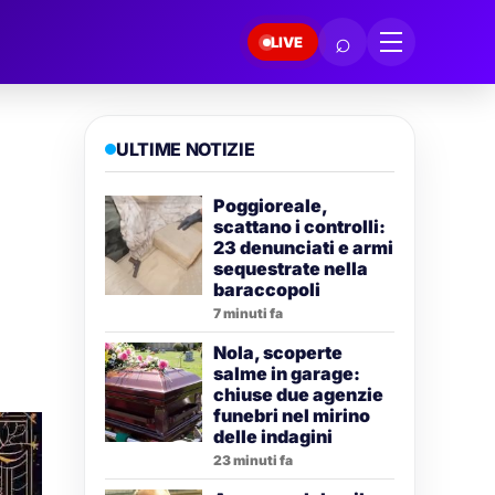
⌕
LIVE
ULTIME NOTIZIE
Poggioreale,
scattano i controlli:
23 denunciati e armi
sequestrate nella
baraccopoli
7 minuti fa
Nola, scoperte
salme in garage:
chiuse due agenzie
funebri nel mirino
delle indagini
23 minuti fa