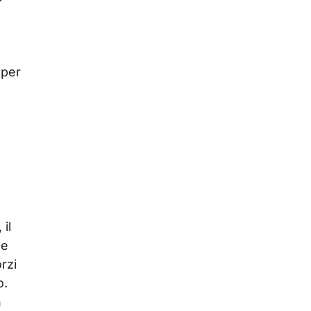
 per
il
me
rzi
o.
n