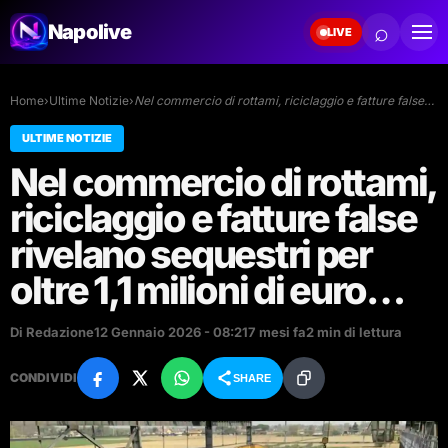
⌕
Napolive
LIVE
Home
›
Ultime Notizie
›
Nel commercio di rottami, riciclaggio e fatture false…
ULTIME NOTIZIE
Nel commercio di rottami,
riciclaggio e fatture false
rivelano sequestri per
oltre 1,1 milioni di euro…
Di Redazione
12 Gennaio 2026 - 08:21
7 mesi fa
2 min di lettura
CONDIVIDI
SHARE