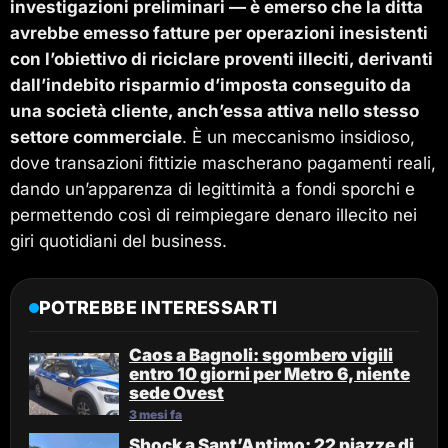
investigazioni preliminari — è emerso che la ditta
avrebbe emesso fatture per operazioni inesistenti
con l’obiettivo di riciclare proventi illeciti, derivanti
dall’indebito risparmio d’imposta conseguito da
una società cliente, anch’essa attiva nello stesso
settore commerciale
. È un meccanismo insidioso,
dove transazioni fittizie mascherano pagamenti reali,
dando un’apparenza di legittimità a fondi sporchi e
permettendo così di reimpiegare denaro illecito nei
giri quotidiani del business.
POTREBBE INTERESSARTI
Caos a Bagnoli: sgombero vigili
entro 10 giorni per Metro 6, niente
sede Ovest
3 mesi fa
Shock a Sant’Antimo: 22 piazze di