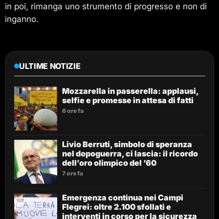
in poi, rimanga uno strumento di progresso e non di
inganno.
ULTIME NOTIZIE
Mozzarella in passerella: applausi,
selfie e promesse in attesa di fatti
6 ore fa
Livio Berruti, simbolo di speranza
nel dopoguerra, ci lascia: il ricordo
dell’oro olimpico del ’60
7 ore fa
Emergenza continua nei Campi
Flegrei: oltre 2.100 sfollati e
interventi in corso per la sicurezza