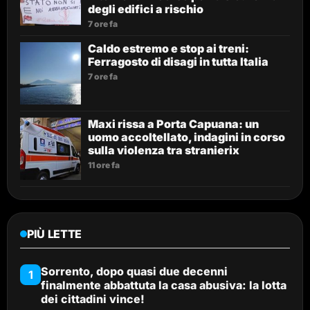
degli edifici a rischio
7 ore fa
Caldo estremo e stop ai treni:
Ferragosto di disagi in tutta Italia
7 ore fa
Maxi rissa a Porta Capuana: un
uomo accoltellato, indagini in corso
sulla violenza tra stranierix
11 ore fa
PIÙ LETTE
Sorrento, dopo quasi due decenni
1
finalmente abbattuta la casa abusiva: la lotta
dei cittadini vince!