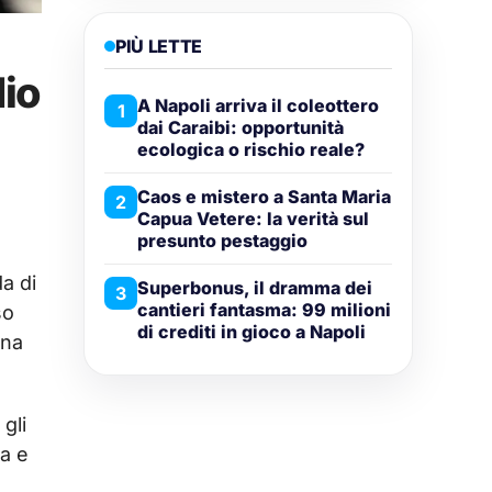
PIÙ LETTE
dio
A Napoli arriva il coleottero
1
dai Caraibi: opportunità
ecologica o rischio reale?
Caos e mistero a Santa Maria
2
Capua Vetere: la verità sul
presunto pestaggio
a di
Superbonus, il dramma dei
3
cantieri fantasma: 99 milioni
so
di crediti in gioco a Napoli
una
gli
ia e