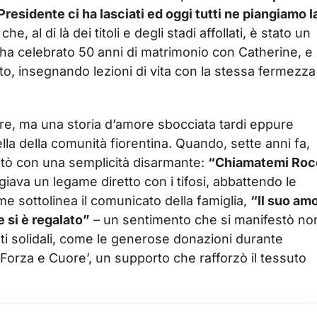
Presidente ci ha lasciati ed oggi tutti ne piangiamo l
he, al di là dei titoli e degli stadi affollati, è stato un
he ha celebrato 50 anni di matrimonio con Catherine, e
to, insegnando lezioni di vita con la stessa fermezz
are, ma una storia d’amore sbocciata tardi eppure
lla della comunità fiorentina. Quando, sette anni fa,
entò con una semplicità disarmante:
“Chiamatemi Roc
iava un legame diretto con i tifosi, abbattendo le
me sottolinea il comunicato della famiglia,
“Il suo am
e si è regalato”
– un sentimento che si manifestò no
ti solidali, come le generose donazioni durante
orza e Cuore’, un supporto che rafforzò il tessuto