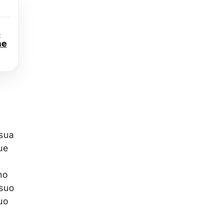
e
ne
 sua
due
no
 suo
uo