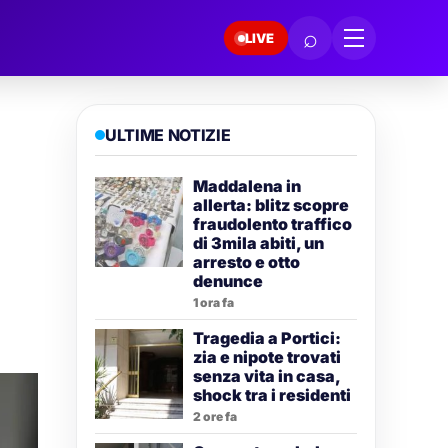
⌕
LIVE
ULTIME NOTIZIE
Maddalena in
allerta: blitz scopre
fraudolento traffico
di 3mila abiti, un
arresto e otto
denunce
1 ora fa
Tragedia a Portici:
zia e nipote trovati
senza vita in casa,
shock tra i residenti
2 ore fa