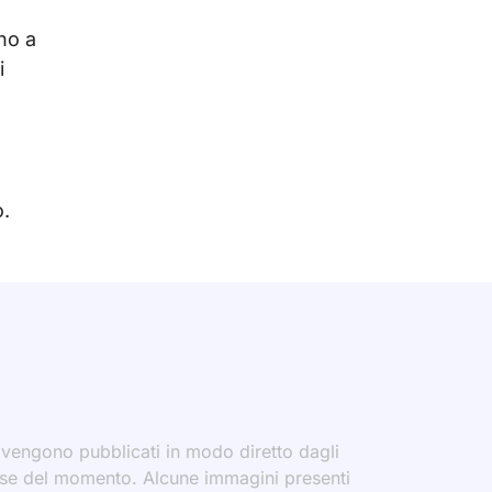
no a
i
o.
i vengono pubblicati in modo diretto dagli
eresse del momento. Alcune immagini presenti