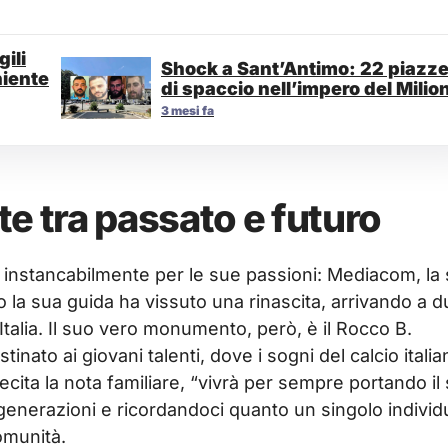
ili
Shock a Sant’Antimo: 22 piazz
niente
di spaccio nell’impero del Milio
3 mesi fa
nte tra passato e futuro
o instancabilmente per le sue passioni: Mediacom, la
o la sua guida ha vissuto una rinascita, arrivando a 
talia. Il suo vero monumento, però, è il Rocco B.
nato ai giovani talenti, dove i sogni del calcio italia
ecita la nota familiare, “vivrà per sempre portando il
generazioni e ricordandoci quanto un singolo individ
omunità.