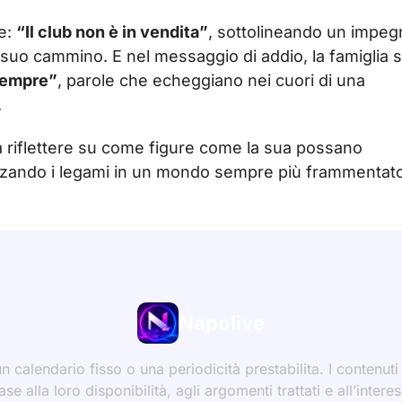
e:
“Il club non è in vendita”
, sottolineando un impeg
 suo cammino. E nel messaggio di addio, la famiglia s
sempre”
, parole che echeggiano nei cuori di una
.
 riflettere su come figure come la sua possano
forzando i legami in un mondo sempre più frammentat
Napolive
 calendario fisso o una periodicità prestabilita. I contenut
ase alla loro disponibilità, agli argomenti trattati e all’int