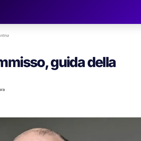
ntina
mmisso, guida della
ura