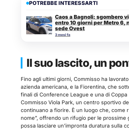
POTREBBE INTERESSARTI
Caos a Bagnoli: sgombero vig
entro 10 giorni per Metro 6, 
sede Ovest
3 mesi fa
Il suo lascito, un po
Fino agli ultimi giorni, Commisso ha lavorat
azienda americana, e la Fiorentina, che sott
finali di Conference League e una di Coppa I
Commisso Viola Park, un centro sportivo desti
continuano a fiorire. È un luogo che, come r
nome”, offrendo un rifugio per le prossime 
possa lasciare un’impronta duratura sulla c