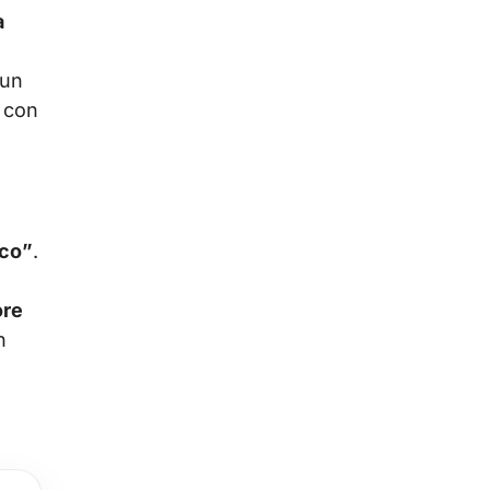
a
 un
a con
co”
.
ore
n