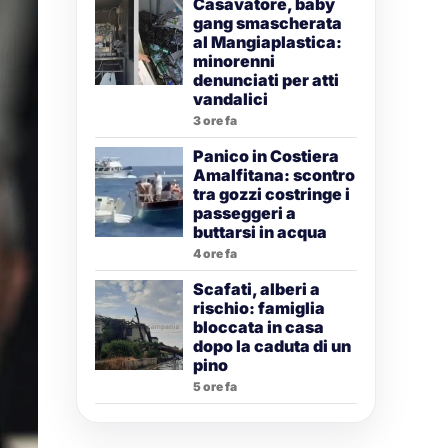
Casavatore, baby
gang smascherata
al Mangiaplastica:
minorenni
denunciati per atti
vandalici
3 ore fa
Panico in Costiera
Amalfitana: scontro
tra gozzi costringe i
passeggeri a
buttarsi in acqua
4 ore fa
Scafati, alberi a
rischio: famiglia
bloccata in casa
dopo la caduta di un
pino
5 ore fa