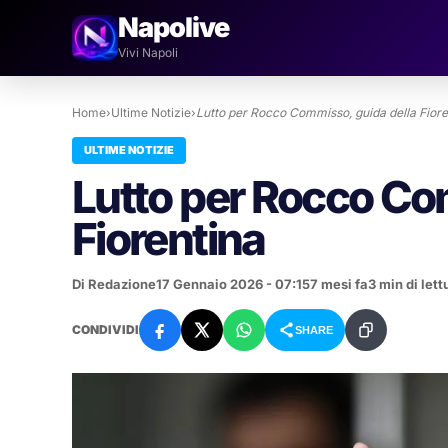
Napolive
Vivi Napoli
Home
›
Ultime Notizie
›
Lutto per Rocco Commisso, guida della Fiore
ULTIME NOTIZIE
Lutto per Rocco Co
Fiorentina
Di Redazione
17 Gennaio 2026 - 07:15
7 mesi fa
3 min di lett
CONDIVIDI
SHARE