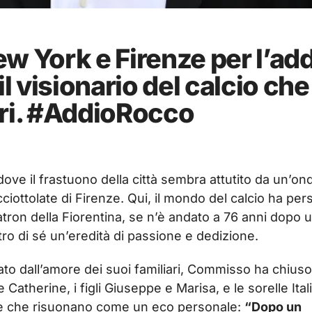
w York e Firenze per l’ad
 visionario del calcio che
ori. #AddioRocco
ve il frastuono della città sembra attutito da un’ond
ciottolate di Firenze. Qui, il mondo del calcio ha per
tron della Fiorentina, se n’è andato a 76 anni dopo 
etro di sé un’eredità di passione e dedizione.
to dall’amore dei suoi familiari, Commisso ha chiuso 
Catherine, i figli Giuseppe e Marisa, e le sorelle Ital
role che risuonano come un eco personale:
“Dopo un