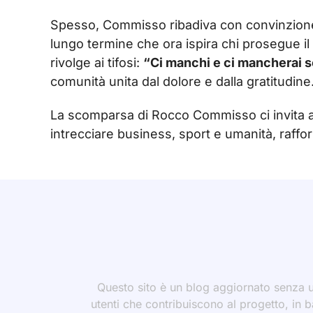
Spesso, Commisso ribadiva con convinzion
lungo termine che ora ispira chi prosegue il
rivolge ai tifosi:
“Ci manchi e ci mancherai 
comunità unita dal dolore e dalla gratitudine
La scomparsa di Rocco Commisso ci invita a
intrecciare business, sport e umanità, raf
Questo sito è un blog aggiornato senza un
utenti che contribuiscono al progetto, in b