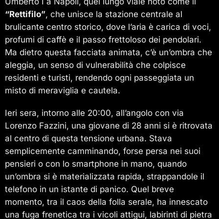
Umberto I a Napoli, quel lungo viale noto come il
“Rettifilo”
, che unisce la stazione centrale al
brulicante centro storico, dove l’aria è carica di voci,
profumi di caffè e il passo frettoloso dei pendolari.
Ma dietro questa facciata animata, c’è un’ombra che
aleggia, un senso di vulnerabilità che colpisce
residenti e turisti, rendendo ogni passeggiata un
misto di meraviglia e cautela.
Ieri sera, intorno alle 20:00, all’angolo con via
Lorenzo Fazzini, una giovane di 28 anni si è ritrovata
al centro di questa tensione urbana. Stava
semplicemente camminando, forse persa nei suoi
pensieri o con lo smartphone in mano, quando
un’ombra si è materializzata rapida, strappandole il
telefono in un istante di panico. Quel breve
momento, tra il caos della folla serale, ha innescato
una fuga frenetica tra i vicoli attigui, labirinti di pietra