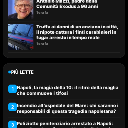
Antonio Mazzi, padre della
Comunità Exodus a 96 anni
1 ora fa
Truffa ai danni di un anziano in città,
il nipote cattura i finti carabinieri in
fuga: arresto in tempo reale
1 ora fa
PIÙ LETTE
Napoli, la magia della 10: il ritiro della maglia
1
che commuove i tifosi
Incendio all’ospedale del Mare: chi saranno i
2
responsabili di questa tragedia napoletana?
Poliziotto penitenziario arrestato a Napoli:
3