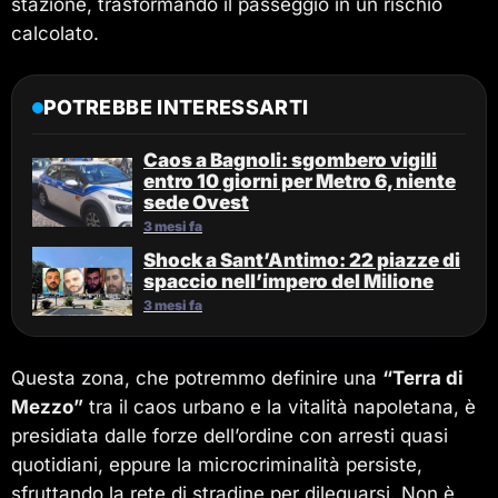
stazione, trasformando il passeggio in un rischio
calcolato.
POTREBBE INTERESSARTI
Caos a Bagnoli: sgombero vigili
entro 10 giorni per Metro 6, niente
sede Ovest
3 mesi fa
Shock a Sant’Antimo: 22 piazze di
spaccio nell’impero del Milione
3 mesi fa
Questa zona, che potremmo definire una
“Terra di
Mezzo”
tra il caos urbano e la vitalità napoletana, è
presidiata dalle forze dell’ordine con arresti quasi
quotidiani, eppure la microcriminalità persiste,
sfruttando la rete di stradine per dileguarsi. Non è