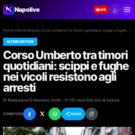
⌕
Napolive
LIVE
Home
›
Ultime Notizie
›
Corso Umberto tra timori quotidiani: scippi e fughe…
ULTIME NOTIZIE
Corso Umberto tra timori
quotidiani: scippi e fughe
nei vicoli resistono agli
arresti
Di Redazione
13 Gennaio 2026 - 11:13
7 mesi fa
2 min di lettura
CONDIVIDI
SHARE