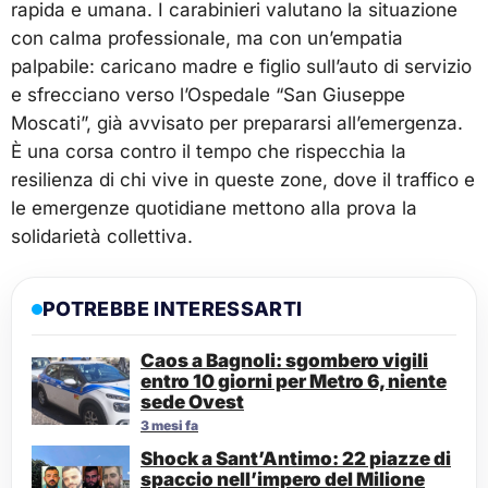
rapida e umana. I carabinieri valutano la situazione
con calma professionale, ma con un’empatia
palpabile: caricano madre e figlio sull’auto di servizio
e sfrecciano verso l’Ospedale “San Giuseppe
Moscati”, già avvisato per prepararsi all’emergenza.
È una corsa contro il tempo che rispecchia la
resilienza di chi vive in queste zone, dove il traffico e
le emergenze quotidiane mettono alla prova la
solidarietà collettiva.
POTREBBE INTERESSARTI
Caos a Bagnoli: sgombero vigili
entro 10 giorni per Metro 6, niente
sede Ovest
3 mesi fa
Shock a Sant’Antimo: 22 piazze di
spaccio nell’impero del Milione