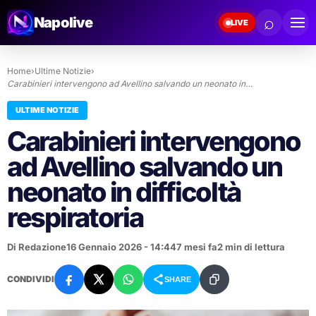
⌕
Napolive
LIVE
Home
›
Ultime Notizie
›
Carabinieri intervengono ad Avellino salvando un neonato in…
ULTIME NOTIZIE
Carabinieri intervengono
ad Avellino salvando un
neonato in difficoltà
respiratoria
Di Redazione
16 Gennaio 2026 - 14:44
7 mesi fa
2 min di lettura
CONDIVIDI
SHARE