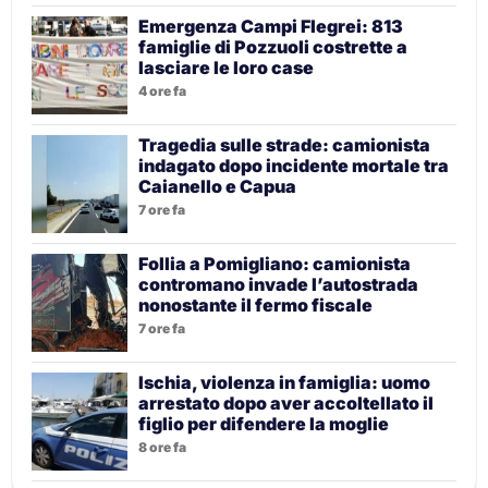
Emergenza Campi Flegrei: 813
famiglie di Pozzuoli costrette a
lasciare le loro case
4 ore fa
Tragedia sulle strade: camionista
indagato dopo incidente mortale tra
Caianello e Capua
7 ore fa
Follia a Pomigliano: camionista
contromano invade l’autostrada
nonostante il fermo fiscale
7 ore fa
Ischia, violenza in famiglia: uomo
arrestato dopo aver accoltellato il
figlio per difendere la moglie
8 ore fa