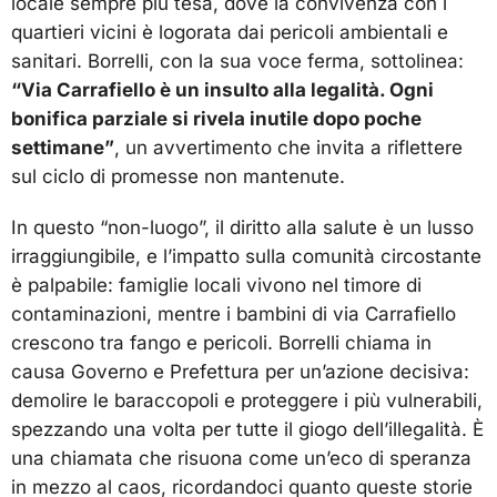
locale sempre più tesa, dove la convivenza con i
quartieri vicini è logorata dai pericoli ambientali e
sanitari. Borrelli, con la sua voce ferma, sottolinea:
“Via Carrafiello è un insulto alla legalità. Ogni
bonifica parziale si rivela inutile dopo poche
settimane”
, un avvertimento che invita a riflettere
sul ciclo di promesse non mantenute.
In questo “non-luogo”, il diritto alla salute è un lusso
irraggiungibile, e l’impatto sulla comunità circostante
è palpabile: famiglie locali vivono nel timore di
contaminazioni, mentre i bambini di via Carrafiello
crescono tra fango e pericoli. Borrelli chiama in
causa Governo e Prefettura per un’azione decisiva:
demolire le baraccopoli e proteggere i più vulnerabili,
spezzando una volta per tutte il giogo dell’illegalità. È
una chiamata che risuona come un’eco di speranza
in mezzo al caos, ricordandoci quanto queste storie