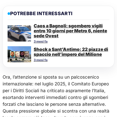
POTREBBE INTERESSARTI
Caos a Bagnoli: sgombero vigili
entro 10 giorni per Metro 6, niente
sede Ovest
3 mesi fa
Shock a Sant’Antimo: 22 piazze di
spaccio nell’impero del Milione
3 mesi fa
Ora, l’attenzione si sposta su un palcoscenico
internazionale: nel luglio 2025, il Comitato Europeo
per i Diritti Sociali ha criticato aspramente l’Italia,
esortando interventi immediati contro gli sgomberi
forzati che lasciano le persone senza alternative.
Questa pressione globale si scontra con una realtà