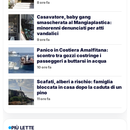
8 ore fa
Casavatore, baby gang
smascherata al Mangiaplastica:
minorenni denunciati per atti
vandalici
9 ore fa
Panico in Costiera Amalfitana:
scontro tra gozzi costringe i
passeggeri a buttarsi in acqua
10 ore fa
Scafati, alberi a rischio: famiglia
bloccata in casa dopo la caduta di un
pino
11 ore fa
PIÙ LETTE