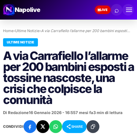
⌕
Napolive
LIVE
Home
›
Ultime Notizie
›
A via Carrafiello l’allarme per 200 bambini esposti…
ULTIME NOTIZIE
A via Carrafiello l’allarme
per 200 bambini esposti a
tossine nascoste, una
crisi che colpisce la
comunità
Di Redazione
16 Gennaio 2026 - 16:55
7 mesi fa
3 min di lettura
CONDIVIDI
SHARE