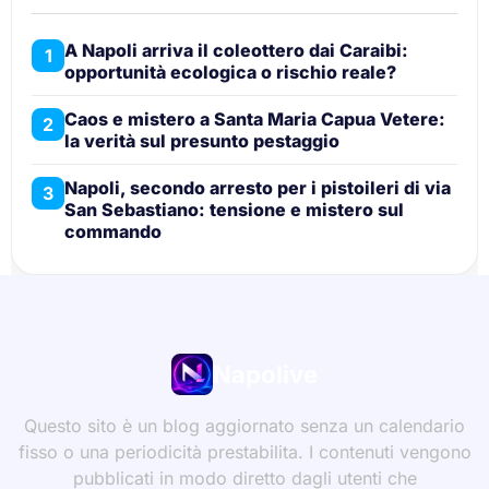
A Napoli arriva il coleottero dai Caraibi:
1
opportunità ecologica o rischio reale?
Caos e mistero a Santa Maria Capua Vetere:
2
la verità sul presunto pestaggio
Napoli, secondo arresto per i pistoileri di via
3
San Sebastiano: tensione e mistero sul
commando
Napolive
Questo sito è un blog aggiornato senza un calendario
fisso o una periodicità prestabilita. I contenuti vengono
pubblicati in modo diretto dagli utenti che