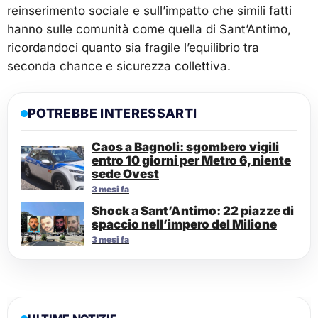
reinserimento sociale e sull’impatto che simili fatti
hanno sulle comunità come quella di Sant’Antimo,
ricordandoci quanto sia fragile l’equilibrio tra
seconda chance e sicurezza collettiva.
POTREBBE INTERESSARTI
Caos a Bagnoli: sgombero vigili
entro 10 giorni per Metro 6, niente
sede Ovest
3 mesi fa
Shock a Sant’Antimo: 22 piazze di
spaccio nell’impero del Milione
3 mesi fa