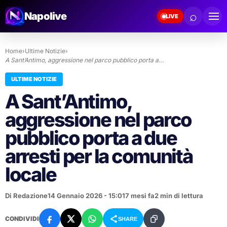
⌕
Napolive
LIVE
Home
›
Ultime Notizie
›
A Sant’Antimo, aggressione nel parco pubblico porta a…
ULTIME NOTIZIE
A Sant’Antimo,
aggressione nel parco
pubblico porta a due
arresti per la comunità
locale
Di Redazione
14 Gennaio 2026 - 15:01
7 mesi fa
2 min di lettura
CONDIVIDI
SHARE