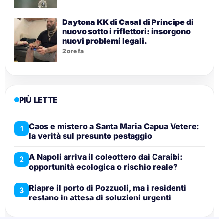
Daytona KK di Casal di Principe di
nuovo sotto i riflettori: insorgono
nuovi problemi legali.
2 ore fa
PIÙ LETTE
Caos e mistero a Santa Maria Capua Vetere:
1
la verità sul presunto pestaggio
A Napoli arriva il coleottero dai Caraibi:
2
opportunità ecologica o rischio reale?
Riapre il porto di Pozzuoli, ma i residenti
3
restano in attesa di soluzioni urgenti