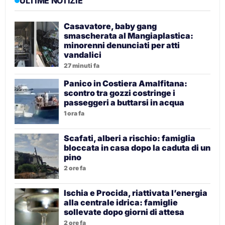
ULTIME NOTIZIE
Casavatore, baby gang
smascherata al Mangiaplastica:
minorenni denunciati per atti
vandalici
27 minuti fa
Panico in Costiera Amalfitana:
scontro tra gozzi costringe i
passeggeri a buttarsi in acqua
1 ora fa
Scafati, alberi a rischio: famiglia
bloccata in casa dopo la caduta di un
pino
2 ore fa
Ischia e Procida, riattivata l’energia
alla centrale idrica: famiglie
sollevate dopo giorni di attesa
2 ore fa