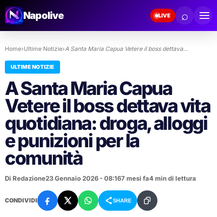
⌕
Napolive
LIVE
Home
›
Ultime Notizie
›
A Santa Maria Capua Vetere il boss dettava…
ULTIME NOTIZIE
A Santa Maria Capua
Vetere il boss dettava vita
quotidiana: droga, alloggi
e punizioni per la
comunità
Di Redazione
23 Gennaio 2026 - 08:16
7 mesi fa
4 min di lettura
CONDIVIDI
SHARE