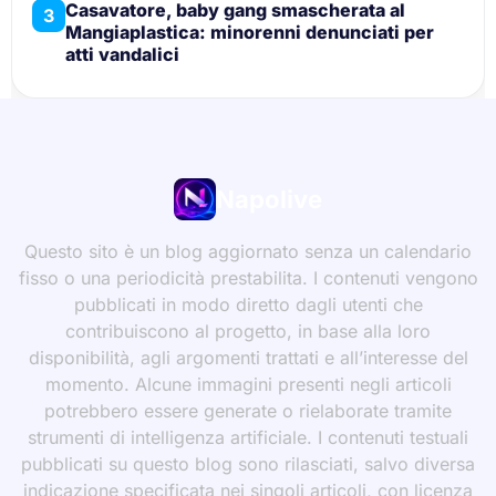
Casavatore, baby gang smascherata al
3
Mangiaplastica: minorenni denunciati per
atti vandalici
Napolive
Questo sito è un blog aggiornato senza un calendario
fisso o una periodicità prestabilita. I contenuti vengono
pubblicati in modo diretto dagli utenti che
contribuiscono al progetto, in base alla loro
disponibilità, agli argomenti trattati e all’interesse del
momento. Alcune immagini presenti negli articoli
potrebbero essere generate o rielaborate tramite
strumenti di intelligenza artificiale. I contenuti testuali
pubblicati su questo blog sono rilasciati, salvo diversa
indicazione specificata nei singoli articoli, con licenza