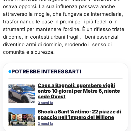
osava opporsi. La sua influenza passava anche
attraverso la moglie, che fungeva da intermediaria,
trasformando le case in premi per i più fedeli o in
strumenti per mantenere l’ordine. È un riflesso triste
di come, in contesti urbani fragili, i beni essenziali
diventino armi di dominio, erodendo il senso di
comunità e sicurezza.
POTREBBE INTERESSARTI
Caos a Bagnoli: sgombero vigili
entro 10 giorni per Metro 6, niente
sede Ovest
3 mesi fa
Shock a Sant’Antimo: 22 piazze di
spaccio nell’impero del Milione
3 mesi fa