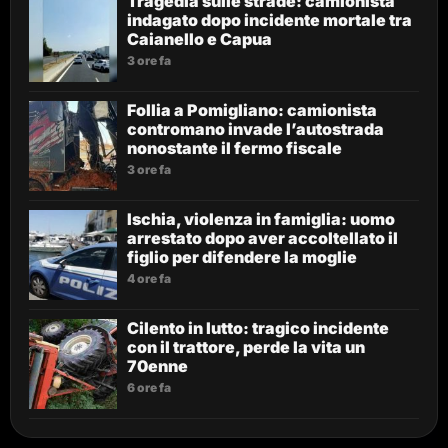
Tragedia sulle strade: camionista
indagato dopo incidente mortale tra
Caianello e Capua
3 ore fa
Follia a Pomigliano: camionista
contromano invade l’autostrada
nonostante il fermo fiscale
3 ore fa
Ischia, violenza in famiglia: uomo
arrestato dopo aver accoltellato il
figlio per difendere la moglie
4 ore fa
Cilento in lutto: tragico incidente
con il trattore, perde la vita un
70enne
6 ore fa