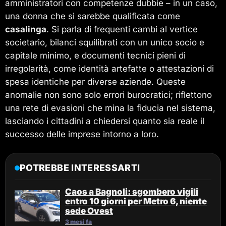
amministratori con competenze dubbie – in un caso,
una donna che si sarebbe qualificata come
casalinga
. Si parla di frequenti cambi al vertice
societario, bilanci squilibrati con un unico socio e
capitale minimo, e documenti tecnici pieni di
irregolarità, come identità artefatte o attestazioni di
spesa identiche per diverse aziende. Queste
anomalie non sono solo errori burocratici; riflettono
una rete di evasioni che mina la fiducia nel sistema,
lasciando i cittadini a chiedersi quanto sia reale il
successo delle imprese intorno a loro.
POTREBBE INTERESSARTI
Caos a Bagnoli: sgombero vigili
entro 10 giorni per Metro 6, niente
sede Ovest
3 mesi fa