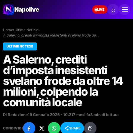
⌕
Napolive
LIVE
Home
›
Ultime Notizie
›
A Salerno, crediti d’imposta inesistenti svelano frode da…
ULTIME NOTIZIE
A Salerno, crediti
d’imposta inesistenti
svelano frode da oltre 14
milioni, colpendo la
comunità locale
Di Redazione
19 Gennaio 2026 - 10:21
7 mesi fa
3 min di lettura
CONDIVIDI
SHARE