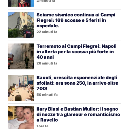
2 minuti fa
Sciame sismico continua ai Campi
Flegrei: 169 scosse e 5 feriti in
ospedale.
22 minuti fa
Terremoto ai Campi Flegrei: Napoli
in allerta per la scossa più forte in
40 anni
26 minuti fa
Bacoli, crescita esponenziale degli
sfollati: ora sono 250, in arrivo oltre
700!
50 minuti fa
Ilary Blasi e Bastian Muller: il sogno
di nozze tra glamour e romanticismo
a Ravello
1 ora fa