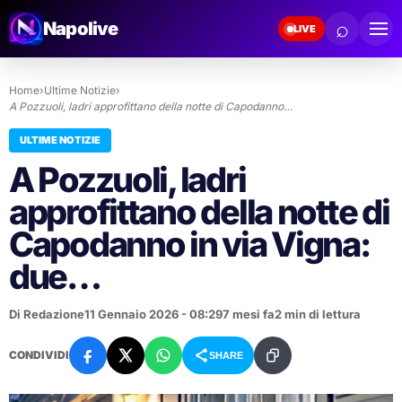
⌕
Napolive
LIVE
Home
›
Ultime Notizie
›
A Pozzuoli, ladri approfittano della notte di Capodanno…
ULTIME NOTIZIE
A Pozzuoli, ladri
approfittano della notte di
Capodanno in via Vigna:
due…
Di Redazione
11 Gennaio 2026 - 08:29
7 mesi fa
2 min di lettura
CONDIVIDI
SHARE