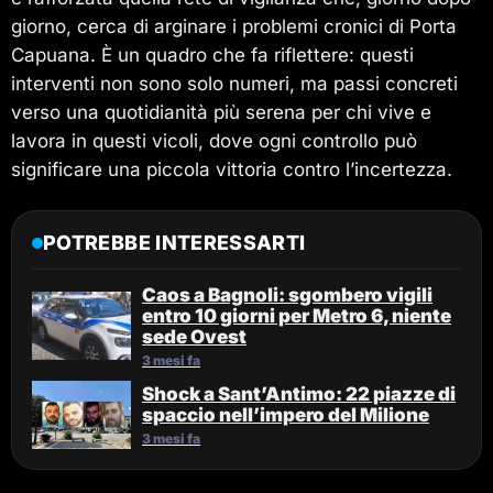
giorno, cerca di arginare i problemi cronici di Porta
Capuana. È un quadro che fa riflettere: questi
interventi non sono solo numeri, ma passi concreti
verso una quotidianità più serena per chi vive e
lavora in questi vicoli, dove ogni controllo può
significare una piccola vittoria contro l’incertezza.
POTREBBE INTERESSARTI
Caos a Bagnoli: sgombero vigili
entro 10 giorni per Metro 6, niente
sede Ovest
3 mesi fa
Shock a Sant’Antimo: 22 piazze di
spaccio nell’impero del Milione
3 mesi fa