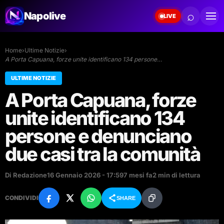
⌕
Napolive
LIVE
Home
›
Ultime Notizie
›
A Porta Capuana, forze unite identificano 134 persone…
ULTIME NOTIZIE
A Porta Capuana, forze
unite identificano 134
persone e denunciano
due casi tra la comunità
Di Redazione
16 Gennaio 2026 - 17:59
7 mesi fa
2 min di lettura
CONDIVIDI
SHARE