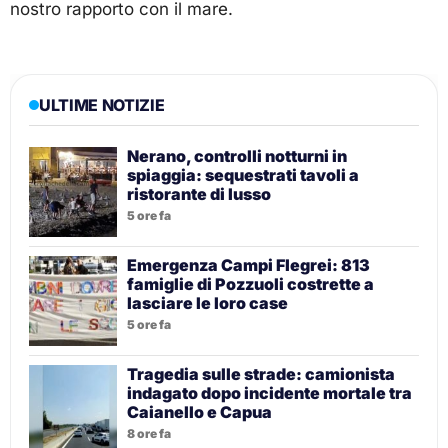
nostro rapporto con il mare.
ULTIME NOTIZIE
Nerano, controlli notturni in
spiaggia: sequestrati tavoli a
ristorante di lusso
5 ore fa
Emergenza Campi Flegrei: 813
famiglie di Pozzuoli costrette a
lasciare le loro case
5 ore fa
Tragedia sulle strade: camionista
indagato dopo incidente mortale tra
Caianello e Capua
8 ore fa