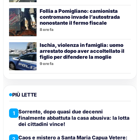
Follia a Pomigliano: camionista
contromano invade l’autostrada
nonostante il fermo fiscale
8 ore fa
Ischia, violenza in famiglia: uomo
arrestato dopo aver accoltellato il
figlio per difendere la moglie
9 ore fa
PIÙ LETTE
Sorrento, dopo quasi due decenni
1
finalmente abbattuta la casa abusiva: la lotta
dei cittadini vince!
Caos e mistero a Santa Maria Capua Vetere:
2