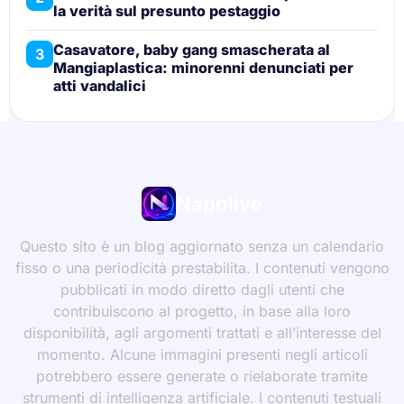
la verità sul presunto pestaggio
Casavatore, baby gang smascherata al
3
Mangiaplastica: minorenni denunciati per
atti vandalici
Napolive
Questo sito è un blog aggiornato senza un calendario
fisso o una periodicità prestabilita. I contenuti vengono
pubblicati in modo diretto dagli utenti che
contribuiscono al progetto, in base alla loro
disponibilità, agli argomenti trattati e all’interesse del
momento. Alcune immagini presenti negli articoli
potrebbero essere generate o rielaborate tramite
strumenti di intelligenza artificiale. I contenuti testuali