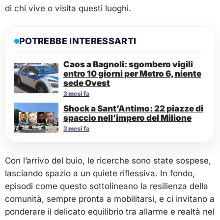
di chi vive o visita questi luoghi.
POTREBBE INTERESSARTI
Caos a Bagnoli: sgombero vigili
entro 10 giorni per Metro 6, niente
sede Ovest
3 mesi fa
Shock a Sant’Antimo: 22 piazze di
spaccio nell’impero del Milione
3 mesi fa
Con l’arrivo del buio, le ricerche sono state sospese,
lasciando spazio a un quiete riflessiva. In fondo,
episodi come questo sottolineano la resilienza della
comunità, sempre pronta a mobilitarsi, e ci invitano a
ponderare il delicato equilibrio tra allarme e realtà nel