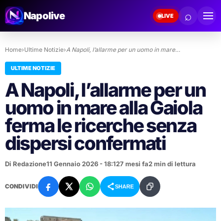
⌕
Napolive
LIVE
Home
›
Ultime Notizie
›
A Napoli, l’allarme per un uomo in mare…
ULTIME NOTIZIE
A Napoli, l’allarme per un
uomo in mare alla Gaiola
ferma le ricerche senza
dispersi confermati
Di Redazione
11 Gennaio 2026 - 18:12
7 mesi fa
2 min di lettura
CONDIVIDI
SHARE