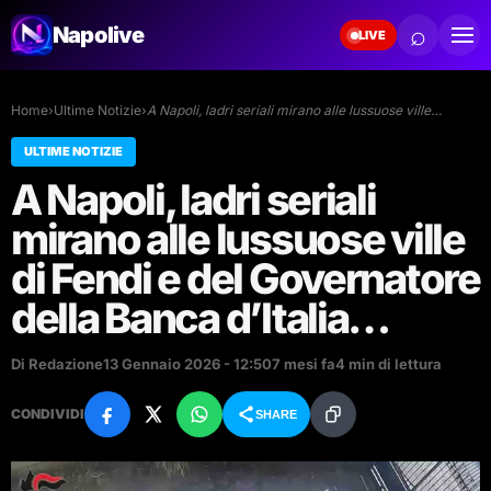
⌕
Napolive
LIVE
Home
›
Ultime Notizie
›
A Napoli, ladri seriali mirano alle lussuose ville…
ULTIME NOTIZIE
A Napoli, ladri seriali
mirano alle lussuose ville
di Fendi e del Governatore
della Banca d’Italia…
Di Redazione
13 Gennaio 2026 - 12:50
7 mesi fa
4 min di lettura
CONDIVIDI
SHARE