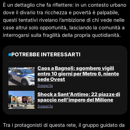
È un dettaglio che fa riflettere: in un contesto urbano
dove il divario tra ricchezza e povertà è palpabile,
questi tentativi rivelano l’ambizione di chi vede nelle
case altrui solo opportunità, lasciando la comunità a
interrogarsi sulla fragilità della propria quotidianità.
POTREBBE INTERESSARTI
Caos a Bagnoli: sgombero vigili
entro 10 giorni per Metro 6, niente
sede Ovest
3 mesi fa
Shock a Sant’Antimo: 22 piazze di
spaccio nell’impero del Milione
3 mesi fa
Tra i protagonisti di questa rete, il gruppo guidato da