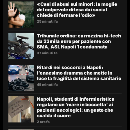
«Casi di abusi sui minori: la moglie
del colpevole difesa dai social
chiede di fermare l’odio»
25 minuti fa
Tribunale ordina: carrozzina hi-tech
da 23mila euro per paziente con
SMA, ASL Napoli 1 condannata
37 minuti fa
Ritardi nei soccorsi a Napoli:
l’ennesimo dramma che mette in
luce la fragilità del sistema sanitario
45 minuti fa
Napoli, studenti di Infermieristica
regalano un ‘mare in boccetta’ ai
pazienti oncologici: un gesto che
scalda il cuore
2 ore fa