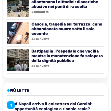
allontanano i cittadini: discariche
abusive nei punti di raccolta
31 minuti fa
Casoria, tragedia sul terrazzo: cane
abbandonato muore sotto il sole
cocente
48 minuti fa
Battipaglia: l’ospedale che vacilla
mentre la manutenzione fa sciopero
della dignità pubblica
55 minuti fa
PIÙ LETTE
A Napoli arriva il coleottero dai Caraibi:
1
opportunità ecologica o rischio reale?