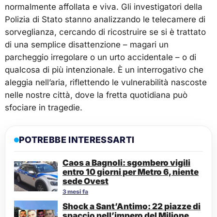
normalmente affollata e viva. Gli investigatori della
Polizia di Stato stanno analizzando le telecamere di
sorveglianza, cercando di ricostruire se si è trattato
di una semplice disattenzione – magari un
parcheggio irregolare o un urto accidentale – o di
qualcosa di più intenzionale. È un interrogativo che
aleggia nell’aria, riflettendo le vulnerabilità nascoste
nelle nostre città, dove la fretta quotidiana può
sfociare in tragedie.
POTREBBE INTERESSARTI
Caos a Bagnoli: sgombero vigili
entro 10 giorni per Metro 6, niente
sede Ovest
3 mesi fa
Shock a Sant’Antimo: 22 piazze di
spaccio nell’impero del Milione