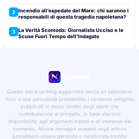
Incendio all’ospedale del Mare: chi saranno i
2
responsabili di questa tragedia napoletana?
La Verità Scomoda: Giornalista Ucciso e le
3
Scuse Fuori Tempo dell’Indagato
Napolive
Questo sito è un blog aggiornato senza un calendario
fisso o una periodicità prestabilita. I contenuti vengono
pubblicati in modo diretto dagli utenti che
contribuiscono al progetto, in base alla loro
disponibilità, agli argomenti trattati e all’interesse del
momento. Alcune immagini presenti negli articoli
potrebbero essere generate o rielaborate tramite