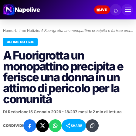
⌕
Napolive
LIVE
Home
›
Ultime Notizie
›
A Fuorigrotta un monopattino precipita e ferisce una…
ULTIME NOTIZIE
A Fuorigrotta un
monopattino precipita e
ferisce una donna in un
attimo di pericolo per la
comunità
Di Redazione
15 Gennaio 2026 - 18:23
7 mesi fa
2 min di lettura
CONDIVIDI
SHARE