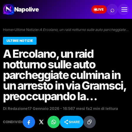
⌕
Napolive
LIVE
Home
›
Ultime Notizie
›
A Ercolano, un raid notturno sulle auto parcheggiate…
ULTIME NOTIZIE
A Ercolano, un raid
notturno sulle auto
parcheggiate culmina in
un arresto in via Gramsci,
preoccupando la…
Di Redazione
17 Gennaio 2026 - 16:56
7 mesi fa
2 min di lettura
CONDIVIDI
SHARE