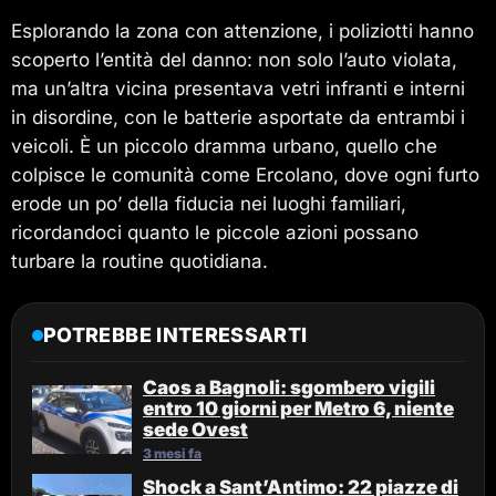
Esplorando la zona con attenzione, i poliziotti hanno
scoperto l’entità del danno: non solo l’auto violata,
ma un’altra vicina presentava vetri infranti e interni
in disordine, con le batterie asportate da entrambi i
veicoli. È un piccolo dramma urbano, quello che
colpisce le comunità come Ercolano, dove ogni furto
erode un po’ della fiducia nei luoghi familiari,
ricordandoci quanto le piccole azioni possano
turbare la routine quotidiana.
POTREBBE INTERESSARTI
Caos a Bagnoli: sgombero vigili
entro 10 giorni per Metro 6, niente
sede Ovest
3 mesi fa
Shock a Sant’Antimo: 22 piazze di