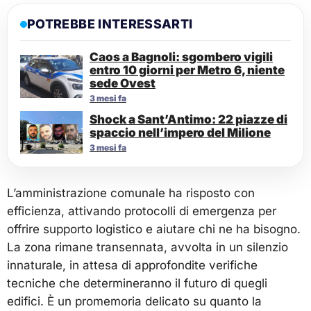
POTREBBE INTERESSARTI
Caos a Bagnoli: sgombero vigili
entro 10 giorni per Metro 6, niente
sede Ovest
3 mesi fa
Shock a Sant’Antimo: 22 piazze di
spaccio nell’impero del Milione
3 mesi fa
L’amministrazione comunale ha risposto con
efficienza, attivando protocolli di emergenza per
offrire supporto logistico e aiutare chi ne ha bisogno.
La zona rimane transennata, avvolta in un silenzio
innaturale, in attesa di approfondite verifiche
tecniche che determineranno il futuro di quegli
edifici. È un promemoria delicato su quanto la