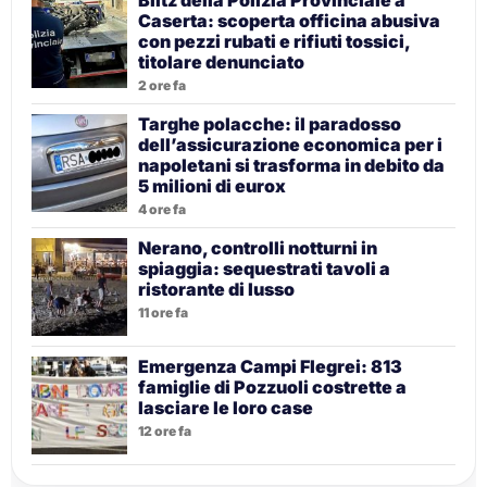
Blitz della Polizia Provinciale a
Caserta: scoperta officina abusiva
con pezzi rubati e rifiuti tossici,
titolare denunciato
2 ore fa
Targhe polacche: il paradosso
dell’assicurazione economica per i
napoletani si trasforma in debito da
5 milioni di eurox
4 ore fa
Nerano, controlli notturni in
spiaggia: sequestrati tavoli a
ristorante di lusso
11 ore fa
Emergenza Campi Flegrei: 813
famiglie di Pozzuoli costrette a
lasciare le loro case
12 ore fa