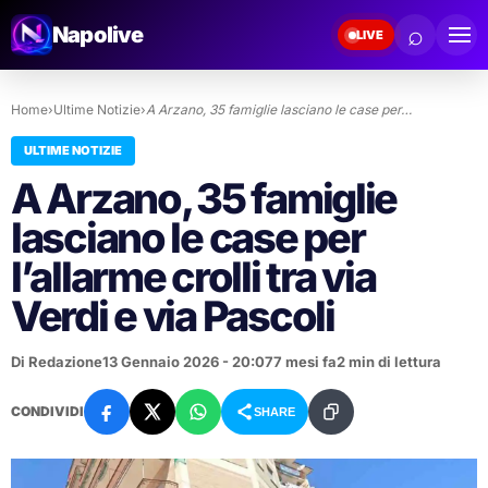
⌕
Napolive
LIVE
Home
›
Ultime Notizie
›
A Arzano, 35 famiglie lasciano le case per…
ULTIME NOTIZIE
A Arzano, 35 famiglie
lasciano le case per
l’allarme crolli tra via
Verdi e via Pascoli
Di Redazione
13 Gennaio 2026 - 20:07
7 mesi fa
2 min di lettura
CONDIVIDI
SHARE